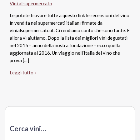
Vini al supermercato
Le potete trovare tutte a questo link le recensioni del vino
in vendita nei supermercati italiani firmate da
vinialsupermercato.it. Ci rendiamo conto che sono tante. E
allora vi aiutiamo. Dopo la lista dei migliori vini degustati
nel 2015 – anno della nostra fondazione – ecco quella
aggiornata al 2016. Un viaggio nell’Italia del vino che
prova […]
Vini
Leggi tutto »
al
supermercato:
i
migliori
del
2016.
La
Cerca vini…
cantina
dell’anno