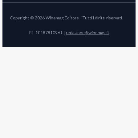
Copyright © 2026 Winemag Editore - Tutti i diritti riservati.
P.I. 10487810961 |
redazione@winemag.it