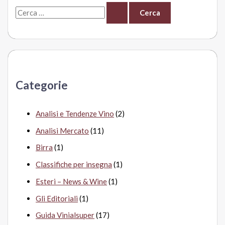
C
è
in
e
Oltrepò
r
c
a
Categorie
:
Analisi e Tendenze Vino
(2)
Analisi Mercato
(11)
Birra
(1)
Classifiche per insegna
(1)
Esteri – News & Wine
(1)
Gli Editoriali
(1)
Guida Vinialsuper
(17)