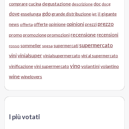
cucina
degustazione
doc
comprare
descrizione
docg
gdo
dove
esselunga
il gigante
grande distribuzione
igt
prezzo
opinioni
offerte
opinione
news
prezzi
offerta
recensione
recensioni
promo
promozione
promozioni
supermercato
sommelier
supermercati
rosso
spesa
vini
vinialsuper
vinialsupermercato
vini al supermercato
vino
volantini
volantino
vinificazione
vini supermercato
wine
winelovers
I più votati