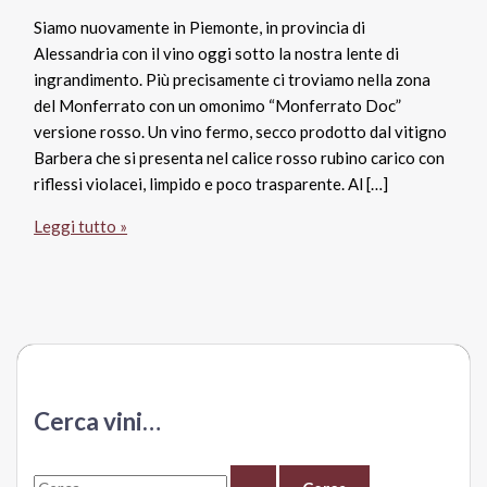
Siamo nuovamente in Piemonte, in provincia di
Alessandria con il vino oggi sotto la nostra lente di
ingrandimento. Più precisamente ci troviamo nella zona
del Monferrato con un omonimo “Monferrato Doc”
versione rosso. Un vino fermo, secco prodotto dal vitigno
Barbera che si presenta nel calice rosso rubino carico con
riflessi violacei, limpido e poco trasparente. Al […]
Monferrato
Leggi tutto »
Rosso
Doc
2015
Bicocca,
La
Bollina
Cerca vini…
C