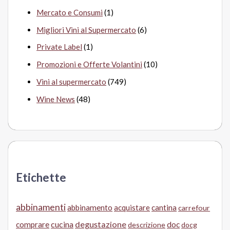
Mercato e Consumi
(1)
Migliori Vini al Supermercato
(6)
Private Label
(1)
Promozioni e Offerte Volantini
(10)
Vini al supermercato
(749)
Wine News
(48)
Etichette
abbinamenti
abbinamento
acquistare
cantina
carrefour
cucina
degustazione
doc
comprare
descrizione
docg