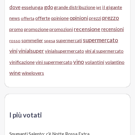
gdo
dove
esselunga
il gigante
grande distribuzione
igt
prezzo
opinioni
offerte
opinione
news
prezzi
offerta
recensione
recensioni
promo
promozione
promozioni
supermercato
sommelier
supermercati
rosso
spesa
vini
vinialsuper
vinialsupermercato
vini al supermercato
vino
volantini
volantino
vinificazione
vini supermercato
wine
winelovers
I più votati
Spumanti Salento: c’è Notte Rossa Extra