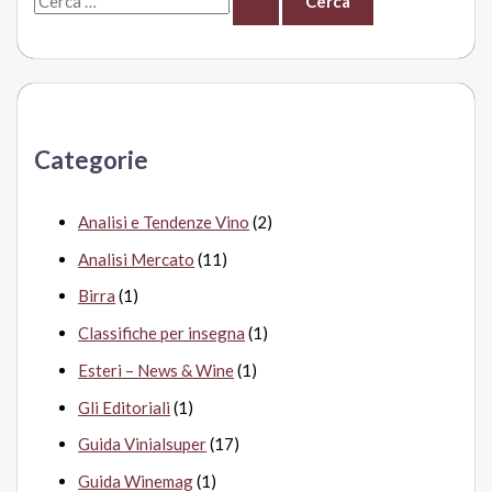
e
r
c
a
Categorie
:
Analisi e Tendenze Vino
(2)
Analisi Mercato
(11)
Birra
(1)
Classifiche per insegna
(1)
Esteri – News & Wine
(1)
Gli Editoriali
(1)
Guida Vinialsuper
(17)
Guida Winemag
(1)