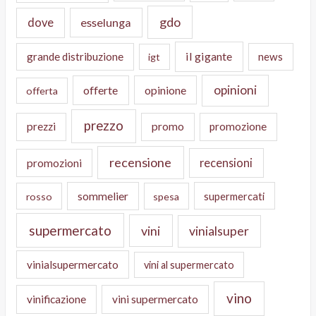
gdo
dove
esselunga
il gigante
grande distribuzione
news
igt
opinioni
offerte
opinione
offerta
prezzo
prezzi
promo
promozione
recensione
recensioni
promozioni
sommelier
supermercati
rosso
spesa
supermercato
vini
vinialsuper
vinialsupermercato
vini al supermercato
vino
vinificazione
vini supermercato