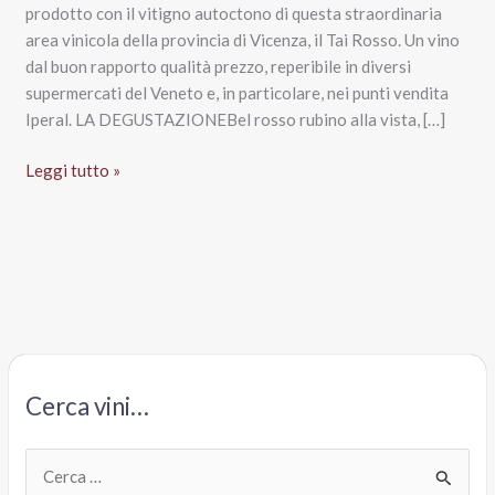
prodotto con il vitigno autoctono di questa straordinaria
area vinicola della provincia di Vicenza, il Tai Rosso. Un vino
dal buon rapporto qualità prezzo, reperibile in diversi
supermercati del Veneto e, in particolare, nei punti vendita
Iperal. LA DEGUSTAZIONEBel rosso rubino alla vista, […]
Colli
Leggi tutto »
Berici
Doc
Barbarano
2016,
Casa
Defrà
–
Cielo
Cerca vini…
e
Terra
Spa
C