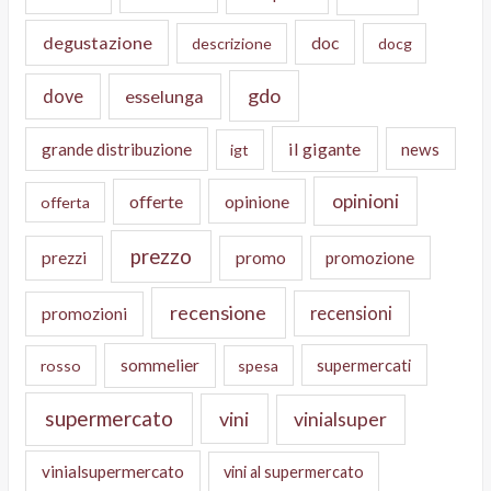
degustazione
doc
descrizione
docg
gdo
dove
esselunga
il gigante
grande distribuzione
news
igt
opinioni
offerte
opinione
offerta
prezzo
prezzi
promo
promozione
recensione
recensioni
promozioni
sommelier
supermercati
rosso
spesa
supermercato
vini
vinialsuper
vinialsupermercato
vini al supermercato