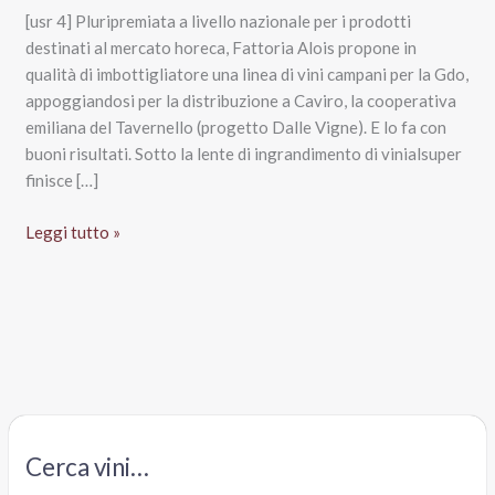
[usr 4] Pluripremiata a livello nazionale per i prodotti
destinati al mercato horeca, Fattoria Alois propone in
qualità di imbottigliatore una linea di vini campani per la Gdo,
appoggiandosi per la distribuzione a Caviro, la cooperativa
emiliana del Tavernello (progetto Dalle Vigne). E lo fa con
buoni risultati. Sotto la lente di ingrandimento di vinialsuper
finisce […]
Falanghina
Leggi tutto »
Campania
Igt
2016
Strangolagalli,
Fattoria
Alois
Cerca vini…