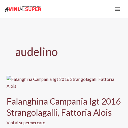
Vai
al
contenuto
audelino
Falanghina Campania Igt 2016
Strangolagalli, Fattoria Alois
Vini al supermercato