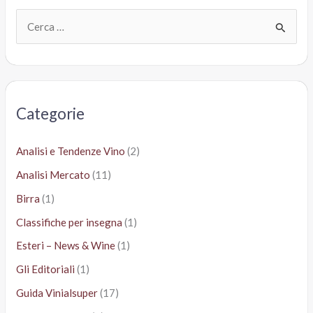
C
e
r
c
a
Categorie
:
Analisi e Tendenze Vino
(2)
Analisi Mercato
(11)
Birra
(1)
Classifiche per insegna
(1)
Esteri – News & Wine
(1)
Gli Editoriali
(1)
Guida Vinialsuper
(17)