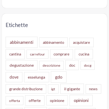
Etichette
abbinamenti
abbinamento
acquistare
cucina
cantina
comprare
carrefour
degustazione
doc
descrizione
docg
gdo
dove
esselunga
il gigante
grande distribuzione
news
igt
opinioni
offerte
opinione
offerta