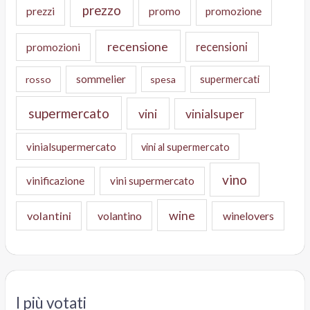
prezzo
prezzi
promo
promozione
recensione
recensioni
promozioni
sommelier
supermercati
rosso
spesa
supermercato
vini
vinialsuper
vinialsupermercato
vini al supermercato
vino
vinificazione
vini supermercato
wine
volantini
volantino
winelovers
I più votati