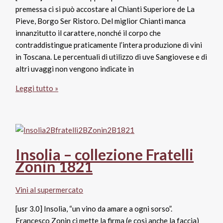
premessa ci si può accostare al Chianti Superiore de La
Pieve, Borgo Ser Ristoro. Del miglior Chianti manca
innanzitutto il carattere, nonché il corpo che
contraddistingue praticamente l’intera produzione di vini
in Toscana. Le percentuali di utilizzo di uve Sangiovese e di
altri uvaggi non vengono indicate in
Chianti
Leggi tutto »
Docg
Superiore
La
Pieve,
Borgo
Insolia – collezione Fratelli
Ser
Zonin 1821
Ristoro
Vini al supermercato
[usr 3.0] Insolia, “un vino da amare a ogni sorso”.
Francesco Zonin ci mette la firma (e così anche la faccia)