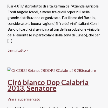
[usr 4.0] E’ il prodotto di alta gamma dell’Azienda agricola
Eredi Angelo Icardi, almeno tra quelli reperibili nella
grande distribuzione organizzata. Pariliamo del Barolo,
considerato (a buona ragione) il “re dei vini” italiani. Con il
Barolo Icardi ci si avvicina al top della produzione vinicola
del Piemonte (e in particolare della zona di Cuneo), che per
[…]
Barolo
Leggi tutto »
–
Azienda
agricola
eredi
Angelo
Cirò bianco Dop Calabria
Icardi
2013, Senatore
Vini al supermercato