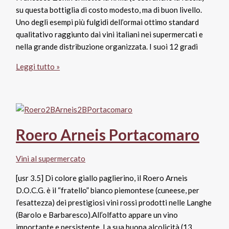
su questa bottiglia di costo modesto, ma di buon livello.
Uno degli esempi più fulgidi dell’ormai ottimo standard
qualitativo raggiunto dai vini italiani nei supermercati e
nella grande distribuzione organizzata. I suoi 12 gradi
Insolia
Leggi tutto »
–
collezione
Fratelli
Zonin
1821
Roero Arneis Portacomaro
Vini al supermercato
[usr 3.5] Di colore giallo paglierino, il Roero Arneis
D.O.C.G. è il “fratello” bianco piemontese (cuneese, per
l’esattezza) dei prestigiosi vini rossi prodotti nelle Langhe
(Barolo e Barbaresco).All’olfatto appare un vino
importante e persistente. La sua buona alcolicità (13