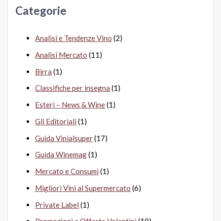
Categorie
:
Analisi e Tendenze Vino
(2)
Analisi Mercato
(11)
Birra
(1)
Classifiche per insegna
(1)
Esteri – News & Wine
(1)
Gli Editoriali
(1)
Guida Vinialsuper
(17)
Guida Winemag
(1)
Mercato e Consumi
(1)
Migliori Vini al Supermercato
(6)
Private Label
(1)