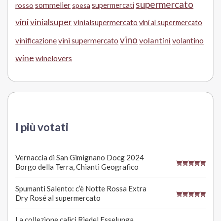
supermercato
sommelier
supermercati
rosso
spesa
vini
vinialsuper
vinialsupermercato
vini al supermercato
vino
volantini
volantino
vinificazione
vini supermercato
wine
winelovers
I più votati
Vernaccia di San Gimignano Docg 2024
Borgo della Terra, Chianti Geografico
Spumanti Salento: c’è Notte Rossa Extra
Dry Rosé al supermercato
La collezione calici Riedel Esselunga