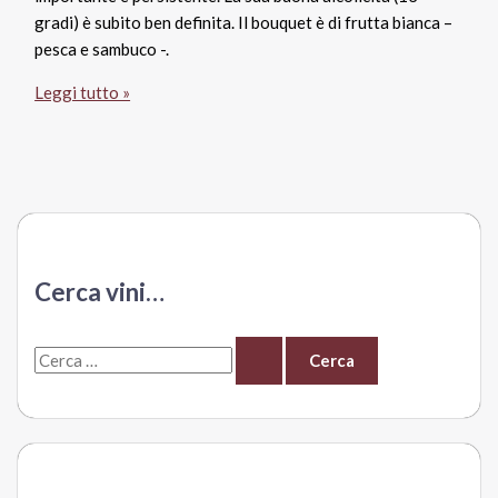
gradi) è subito ben definita. Il bouquet è di frutta bianca –
pesca e sambuco -.
Roero
Leggi tutto »
Arneis
Portacomaro
Cerca vini…
C
e
r
c
a