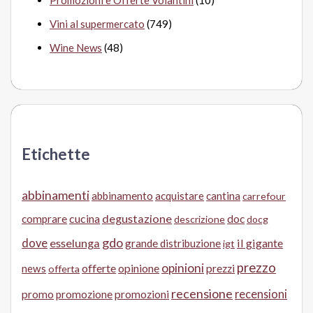
Promozioni e Offerte Volantini
(10)
Vini al supermercato
(749)
Wine News
(48)
Etichette
abbinamenti
abbinamento
acquistare
cantina
carrefour
cucina
degustazione
doc
comprare
descrizione
docg
gdo
dove
esselunga
il gigante
grande distribuzione
igt
prezzo
opinioni
offerte
opinione
news
prezzi
offerta
recensione
recensioni
promo
promozione
promozioni