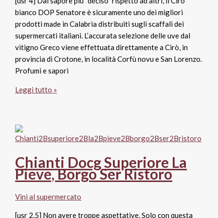
[usr 4] Dal sapore più “deciso” rispetto ad altri, il Cirò
bianco DOP Senatore è sicuramente uno dei migliori
prodotti made in Calabria distribuiti sugli scaffali dei
supermercati italiani. L’accurata selezione delle uve dal
vitigno Greco viene effettuata direttamente a Cirò, in
provincia di Crotone, in località Corfù novu e San Lorenzo.
Profumi e sapori
Cirò
Leggi tutto »
bianco
Dop
Calabria
2013,
Senatore
Chianti Docg Superiore La
Pieve, Borgo Ser Ristoro
Vini al supermercato
[usr 2.5] Non avere troppe aspettative. Solo con questa