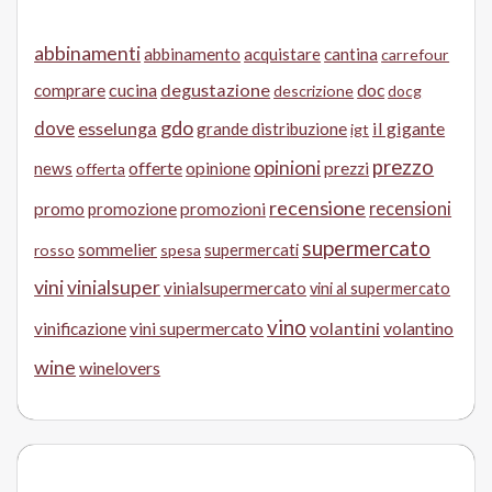
abbinamenti
abbinamento
acquistare
cantina
carrefour
cucina
degustazione
doc
comprare
descrizione
docg
gdo
dove
esselunga
il gigante
grande distribuzione
igt
prezzo
opinioni
offerte
opinione
news
prezzi
offerta
recensione
recensioni
promo
promozione
promozioni
supermercato
sommelier
supermercati
rosso
spesa
vini
vinialsuper
vinialsupermercato
vini al supermercato
vino
volantini
volantino
vinificazione
vini supermercato
wine
winelovers