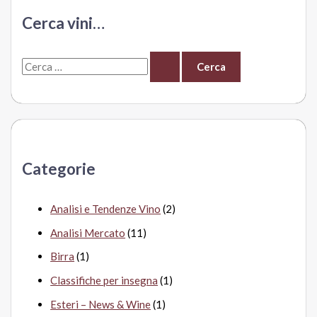
2025?
Cerca vini…
C
e
r
c
a
Categorie
:
Analisi e Tendenze Vino
(2)
Analisi Mercato
(11)
Birra
(1)
Classifiche per insegna
(1)
Esteri – News & Wine
(1)