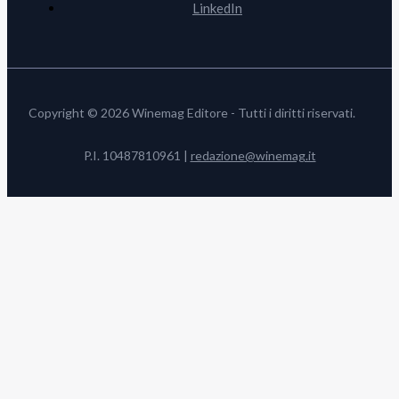
LinkedIn
Copyright © 2026 Winemag Editore - Tutti i diritti riservati.
P.I. 10487810961 |
redazione@winemag.it