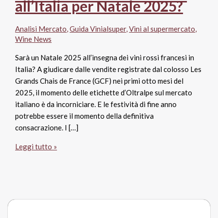
all’Italia per Natale 2025?
Analisi Mercato
,
Guida Vinialsuper
,
Vini al supermercato
,
Wine News
Sarà un Natale 2025 all’insegna dei vini rossi francesi in
Italia? A giudicare dalle vendite registrate dal colosso Les
Grands Chais de France (GCF) nei primi otto mesi del
2025, il momento delle etichette d’Oltralpe sul mercato
italiano è da incorniciare. E le festività di fine anno
potrebbe essere il momento della definitiva
consacrazione. I […]
Vini
Leggi tutto »
rossi
francesi:
assalto
all’Italia
per
Natale