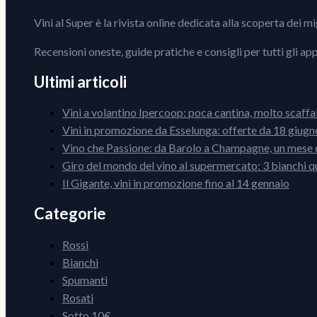
Vini al Super è la rivista online dedicata alla scoperta dei m
Recensioni oneste, guide pratiche e consigli per tutti gli ap
Ultimi articoli
Vini a volantino Ipercoop: poca cantina, molto scaffa
Vini in promozione da Esselunga: offerte da 18 giugno
Vino che Passione: da Barolo a Champagne, un mese d
Giro del mondo del vino al supermercato: 3 bianchi q
Il Gigante, vini in promozione fino al 14 gennaio
Categorie
Rossi
Bianchi
Spumanti
Rosati
Sotto 10€