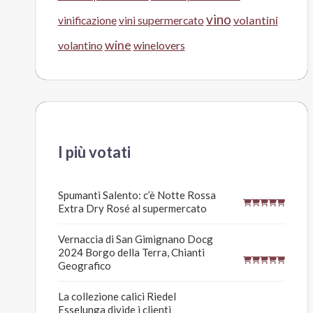
vino
volantini
vinificazione
vini supermercato
wine
volantino
winelovers
I più votati
Spumanti Salento: c’è Notte Rossa
Extra Dry Rosé al supermercato
Vernaccia di San Gimignano Docg
2024 Borgo della Terra, Chianti
Geografico
La collezione calici Riedel
Esselunga divide i clienti