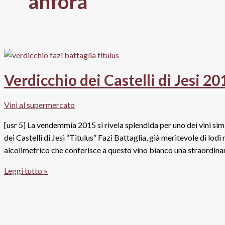
anfora
Verdicchio dei Castelli di Jesi 20
Vini al supermercato
[usr 5] La vendemmia 2015 si rivela splendida per uno dei vini sim
dei Castelli di Jesi “Titulus” Fazi Battaglia, già meritevole di lo
alcolimetrico che conferisce a questo vino bianco una straordina
Verdicchio
Leggi tutto »
dei
Castelli
di
Jesi