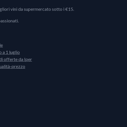
igliori vini da supermercato sotto i €15.
passionati.
le
 a 1 luglio
i offerte da Iper
ualità-prezzo