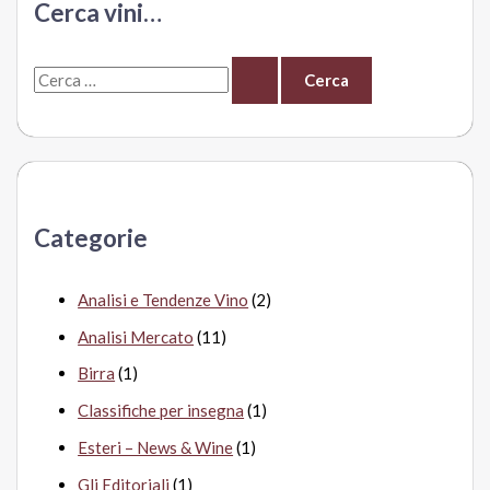
Cerca vini…
–
Luca
C
Maroni.
La
e
degustazione
r
c
a
Categorie
:
Analisi e Tendenze Vino
(2)
Analisi Mercato
(11)
Birra
(1)
Classifiche per insegna
(1)
Esteri – News & Wine
(1)
Gli Editoriali
(1)