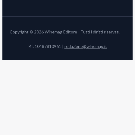
Copyright © 2026 Winemag Editore - Tutti i diritti riservati.
P.I. 10487810961 |
redazione@winemag.it