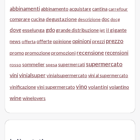
abbinamenti
abbinamento
acquistare
cantina
carrefour
cucina
degustazione
doc
comprare
descrizione
docg
gdo
dove
esselunga
il gigante
grande distribuzione
igt
prezzo
opinioni
offerte
opinione
news
prezzi
offerta
recensione
recensioni
promo
promozione
promozioni
supermercato
sommelier
supermercati
rosso
spesa
vini
vinialsuper
vinialsupermercato
vini al supermercato
vino
volantini
volantino
vinificazione
vini supermercato
wine
winelovers