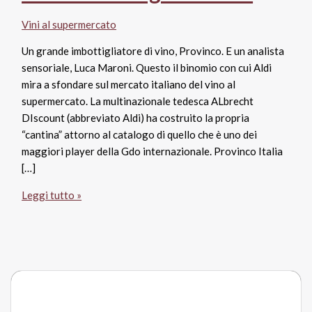
Vini al supermercato
Un grande imbottigliatore di vino, Provinco. E un analista
sensoriale, Luca Maroni. Questo il binomio con cui Aldi
mira a sfondare sul mercato italiano del vino al
supermercato. La multinazionale tedesca ALbrecht
DIscount (abbreviato Aldi) ha costruito la propria
“cantina” attorno al catalogo di quello che è uno dei
maggiori player della Gdo internazionale. Provinco Italia
[…]
Il
Leggi tutto »
vino
di
Aldi:
doppietta
Italian
Wine
Brands