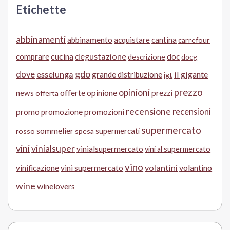
Etichette
abbinamenti
abbinamento
acquistare
cantina
carrefour
cucina
degustazione
doc
comprare
descrizione
docg
gdo
dove
esselunga
il gigante
grande distribuzione
igt
prezzo
opinioni
offerte
opinione
news
prezzi
offerta
recensione
recensioni
promo
promozione
promozioni
supermercato
sommelier
supermercati
rosso
spesa
vini
vinialsuper
vinialsupermercato
vini al supermercato
vino
volantini
volantino
vinificazione
vini supermercato
wine
winelovers