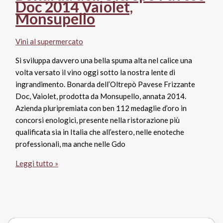
Doc 2014 Vaiolet,
di
Monsupello
Gracciano
della
Vini al supermercato
Seta
Si sviluppa davvero una bella spuma alta nel calice una
volta versato il vino oggi sotto la nostra lente di
ingrandimento. Bonarda dell’Oltrepò Pavese Frizzante
Doc, Vaiolet, prodotta da Monsupello, annata 2014.
Azienda pluripremiata con ben 112 medaglie d’oro in
concorsi enologici, presente nella ristorazione più
qualificata sia in Italia che all’estero, nelle enoteche
professionali, ma anche nelle Gdo
Bonarda
Leggi tutto »
dell’Oltrepò
Pavese
Doc
2014
Vaiolet,