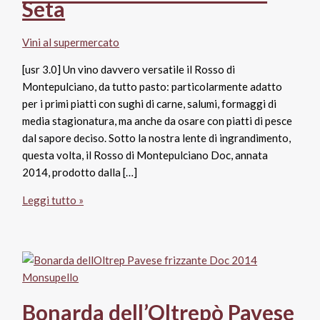
Seta
Vini al supermercato
[usr 3.0] Un vino davvero versatile il Rosso di
Montepulciano, da tutto pasto: particolarmente adatto
per i primi piatti con sughi di carne, salumi, formaggi di
media stagionatura, ma anche da osare con piatti di pesce
dal sapore deciso. Sotto la nostra lente di ingrandimento,
questa volta, il Rosso di Montepulciano Doc, annata
2014, prodotto dalla […]
Rosso
Leggi tutto »
di
Montepulciano
Doc
2014
Ferrari
Corbelli,
Bonarda dell’Oltrepò Pavese
Tenuta