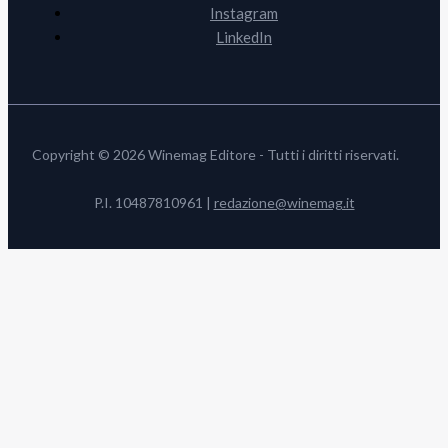
Instagram
LinkedIn
Copyright © 2026 Winemag Editore - Tutti i diritti riservati.
P.I. 10487810961 |
redazione@winemag.it