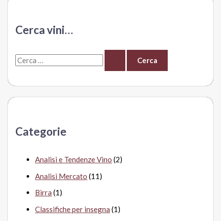
Monsupello
Cerca vini…
C
e
r
c
a
Categorie
:
Analisi e Tendenze Vino
(2)
Analisi Mercato
(11)
Birra
(1)
Classifiche per insegna
(1)