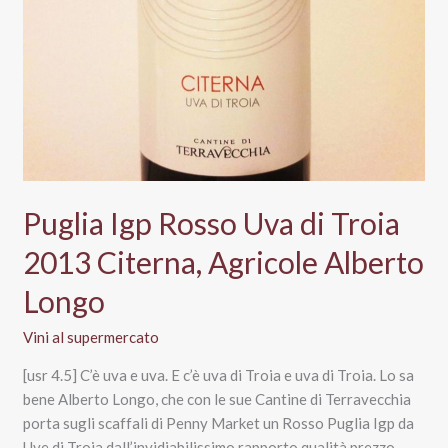
per
Capodanno
Puglia Igp Rosso Uva di Troia
2013 Citerna, Agricole Alberto
Longo
Vini al supermercato
[usr 4.5] C’è uva e uva. E c’è uva di Troia e uva di Troia. Lo sa
bene Alberto Longo, che con le sue Cantine di Terravecchia
porta sugli scaffali di Penny Market un Rosso Puglia Igp da
Uve di Troia dall’invidiabilissimo rapporto qualità prezzo.