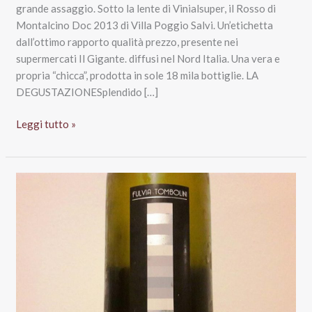
grande assaggio. Sotto la lente di Vinialsuper, il Rosso di
Montalcino Doc 2013 di Villa Poggio Salvi. Un’etichetta
dall’ottimo rapporto qualità prezzo, presente nei
supermercati Il Gigante. diffusi nel Nord Italia. Una vera e
propria “chicca”, prodotta in sole 18 mila bottiglie. LA
DEGUSTAZIONESplendido […]
Rosso
Leggi tutto »
di
Montalcino
Doc
2013
“Villa
Poggio
Salvi”,
Soc.
Agr.
Poggio
Salvi