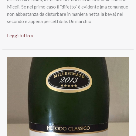
Miceli. Se nel primo caso il “difetto” è evidente (ma comunque
non abbastanza da disturbare in maniera netta la beva) nel
secondo è appena percettibile. Un marchio
Passito
Leggi tutto »
di
Pantelleria
Doc
2013
Nabil,
Miceli