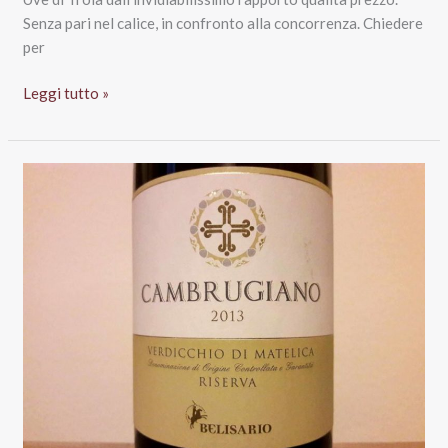
Senza pari nel calice, in confronto alla concorrenza. Chiedere
per
Puglia
Leggi tutto »
Igp
Rosso
Uva
di
Troia
2013
Citerna,
Agricole
Alberto
Longo