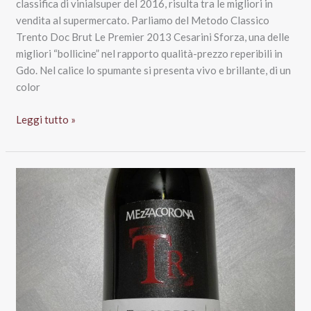
classifica di vinialsuper del 2016, risulta tra le migliori in
vendita al supermercato. Parliamo del Metodo Classico
Trento Doc Brut Le Premier 2013 Cesarini Sforza, una delle
migliori “bollicine” nel rapporto qualità-prezzo reperibili in
Gdo. Nel calice lo spumante si presenta vivo e brillante, di un
color
Trento
Leggi tutto »
Doc
Brut
Le
Premier
2013,
Cesarini
Sforza