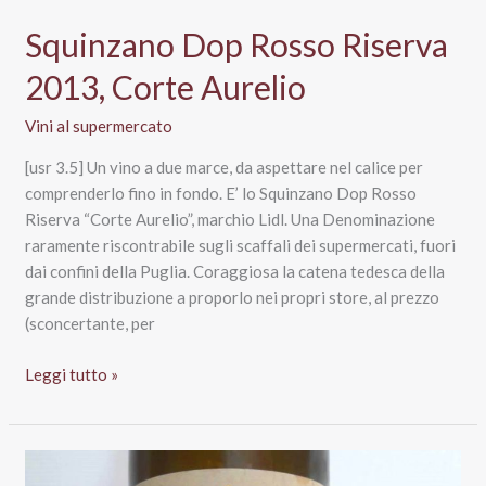
Docg
Squinzano Dop Rosso Riserva
Riserva
2013
2013, Corte Aurelio
Cambrugiano,
Vini al supermercato
Belisario
[usr 3.5] Un vino a due marce, da aspettare nel calice per
comprenderlo fino in fondo. E’ lo Squinzano Dop Rosso
Riserva “Corte Aurelio”, marchio Lidl. Una Denominazione
raramente riscontrabile sugli scaffali dei supermercati, fuori
dai confini della Puglia. Coraggiosa la catena tedesca della
grande distribuzione a proporlo nei propri store, al prezzo
(sconcertante, per
Squinzano
Leggi tutto »
Dop
Rosso
Riserva
2013,