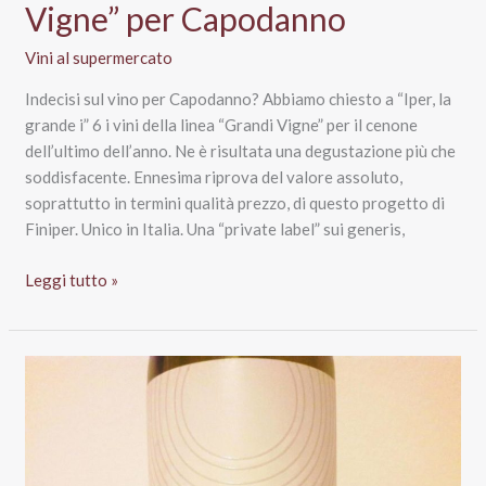
Vigne” per Capodanno
Vini al supermercato
Indecisi sul vino per Capodanno? Abbiamo chiesto a “Iper, la
grande i” 6 i vini della linea “Grandi Vigne” per il cenone
dell’ultimo dell’anno. Ne è risultata una degustazione più che
soddisfacente. Ennesima riprova del valore assoluto,
soprattutto in termini qualità prezzo, di questo progetto di
Finiper. Unico in Italia. Una “private label” sui generis,
Iper,
Leggi tutto »
la
grande
i:
6
vini
“Grandi
Vigne”