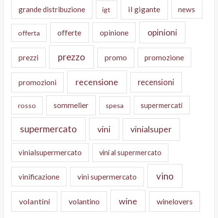
il gigante
grande distribuzione
news
igt
opinioni
offerte
opinione
offerta
prezzo
prezzi
promo
promozione
recensione
recensioni
promozioni
sommelier
supermercati
rosso
spesa
supermercato
vini
vinialsuper
vinialsupermercato
vini al supermercato
vino
vinificazione
vini supermercato
wine
volantini
volantino
winelovers