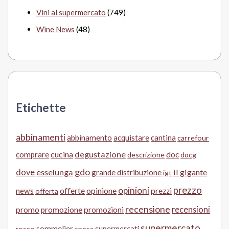
Vini al supermercato
(749)
Wine News
(48)
Etichette
abbinamenti
abbinamento
acquistare
cantina
carrefour
cucina
degustazione
doc
comprare
descrizione
docg
gdo
dove
esselunga
il gigante
grande distribuzione
igt
prezzo
opinioni
offerte
opinione
news
prezzi
offerta
recensione
recensioni
promo
promozione
promozioni
supermercato
sommelier
supermercati
rosso
spesa