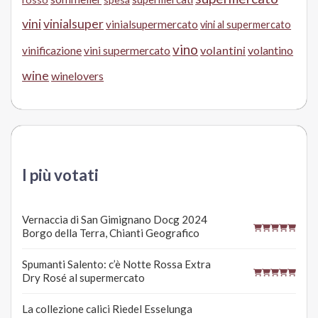
vini
vinialsuper
vinialsupermercato
vini al supermercato
vino
volantini
volantino
vinificazione
vini supermercato
wine
winelovers
I più votati
Vernaccia di San Gimignano Docg 2024
Borgo della Terra, Chianti Geografico
Spumanti Salento: c’è Notte Rossa Extra
Dry Rosé al supermercato
La collezione calici Riedel Esselunga