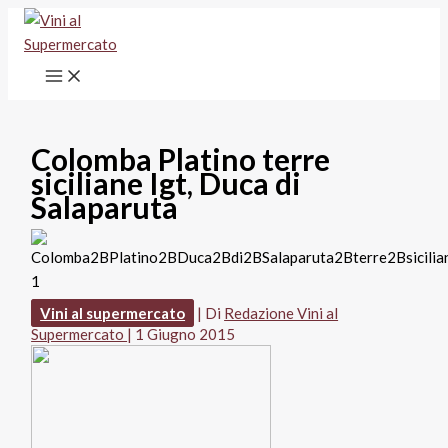
Vai
al
contenuto
Colomba Platino terre
siciliane Igt, Duca di
Salaparuta
Vini al supermercato
| Di
Redazione Vini al
Supermercato
|
1 Giugno 2015