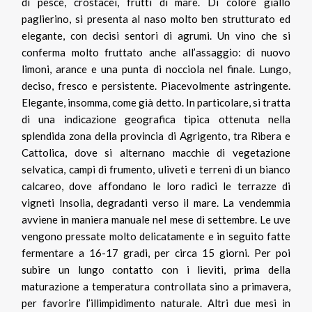
di pesce, crostacei, frutti di mare. Di colore giallo
paglierino, si presenta al naso molto ben strutturato ed
elegante, con decisi sentori di agrumi. Un vino che si
conferma molto fruttato anche all’assaggio: di nuovo
limoni, arance e una punta di nocciola nel finale. Lungo,
deciso, fresco e persistente. Piacevolmente astringente.
Elegante, insomma, come già detto. In particolare, si tratta
di una indicazione geografica tipica ottenuta nella
splendida zona della provincia di Agrigento, tra Ribera e
Cattolica, dove si alternano macchie di vegetazione
selvatica, campi di frumento, uliveti e terreni di un bianco
calcareo, dove affondano le loro radici le terrazze di
vigneti Insolia, degradanti verso il mare. La vendemmia
avviene in maniera manuale nel mese di settembre. Le uve
vengono pressate molto delicatamente e in seguito fatte
fermentare a 16-17 gradi, per circa 15 giorni. Per poi
subire un lungo contatto con i lieviti, prima della
maturazione a temperatura controllata sino a primavera,
per favorire l’illimpidimento naturale. Altri due mesi in