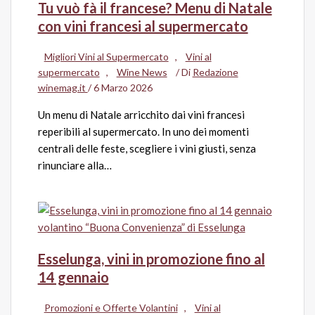
Tu vuò fà il francese? Menu di Natale
con vini francesi al supermercato
Migliori Vini al Supermercato
,
Vini al
supermercato
,
Wine News
/ Di
Redazione
winemag.it
/
6 Marzo 2026
Un menu di Natale arricchito dai vini francesi
reperibili al supermercato. In uno dei momenti
centrali delle feste, scegliere i vini giusti, senza
rinunciare alla…
Esselunga, vini in promozione fino al
14 gennaio
Promozioni e Offerte Volantini
,
Vini al