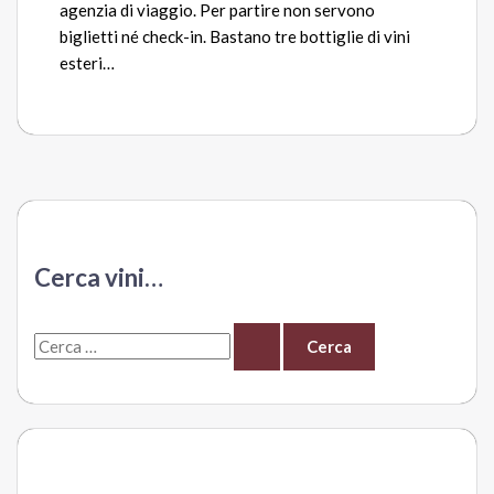
agenzia di viaggio. Per partire non servono
biglietti né check-in. Bastano tre bottiglie di vini
esteri…
Cerca vini…
C
e
r
c
a