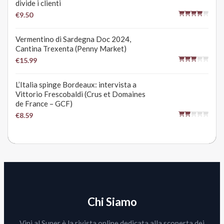
divide i clienti
€9.50
Vermentino di Sardegna Doc 2024,
Cantina Trexenta (Penny Market)
€15.99
L’Italia spinge Bordeaux: intervista a
Vittorio Frescobaldi (Crus et Domaines
de France – GCF)
€8.59
Chi Siamo
Vini al Super è la rivista online dedicata alla scoperta dei