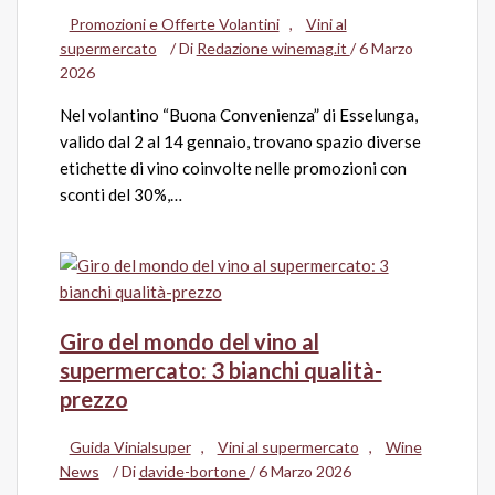
Promozioni e Offerte Volantini
,
Vini al
supermercato
/ Di
Redazione winemag.it
/
6 Marzo
2026
Nel volantino “Buona Convenienza” di Esselunga,
valido dal 2 al 14 gennaio, trovano spazio diverse
etichette di vino coinvolte nelle promozioni con
sconti del 30%,…
Giro del mondo del vino al
supermercato: 3 bianchi qualità-
prezzo
Guida Vinialsuper
,
Vini al supermercato
,
Wine
News
/ Di
davide-bortone
/
6 Marzo 2026