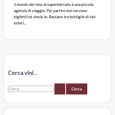
Il mondo del vino al supermercato è una piccola
agenzia di viaggio. Per partire non servono
biglietti né check-in. Bastano tre bottiglie di vini
esteri…
Cerca vini…
C
e
r
c