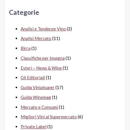
a
Categorie
:
Analisi e Tendenze Vino
(2)
Analisi Mercato
(11)
Birra
(1)
Classifiche per insegna
(1)
Esteri – News & Wine
(1)
Gli Editoriali
(1)
Guida Vinialsuper
(17)
Guida Winemag
(1)
Mercato e Consumi
(1)
Migliori Vini al Supermercato
(6)
Private Label
(1)