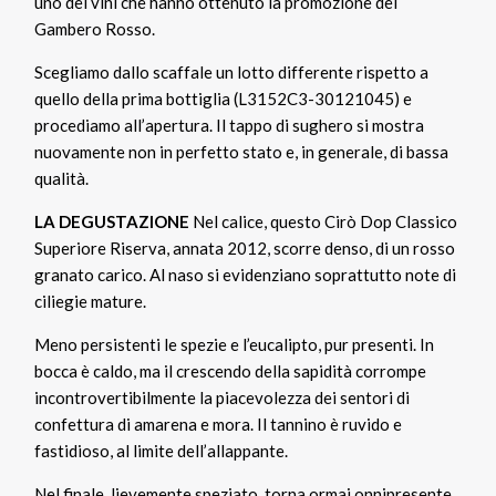
uno dei vini che hanno ottenuto la promozione del
Gambero Rosso.
Scegliamo dallo scaffale un lotto differente rispetto a
quello della prima bottiglia (L3152C3-30121045) e
procediamo all’apertura. Il tappo di sughero si mostra
nuovamente non in perfetto stato e, in generale, di bassa
qualità.
LA DEGUSTAZIONE
Nel calice, questo Cirò Dop Classico
Superiore Riserva, annata 2012, scorre denso, di un rosso
granato carico. Al naso si evidenziano soprattutto note di
ciliegie mature.
Meno persistenti le spezie e l’eucalipto, pur presenti. In
bocca è caldo, ma il crescendo della sapidità corrompe
incontrovertibilmente la piacevolezza dei sentori di
confettura di amarena e mora. Il tannino è ruvido e
fastidioso, al limite dell’allappante.
Nel finale, lievemente speziato, torna ormai onnipresente