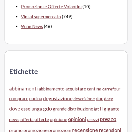
Promozioni e Offerte Volantini
(10)
Vini al supermercato
(749)
Wine News
(48)
Etichette
abbinamenti
abbinamento
acquistare
cantina
carrefour
cucina
degustazione
doc
comprare
descrizione
docg
gdo
dove
esselunga
il gigante
grande distribuzione
igt
prezzo
opinioni
offerte
opinione
news
prezzi
offerta
recensione
recensioni
promo
promozione
promozioni