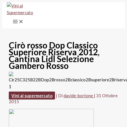
Vai
al
contenuto
Cirò rosso Dop Classico
Superiore Riserva 2012,
Cantina Lidl Selezione
Gambero Rosso
Vini al supermercato
| Di
davide-bortone
|
31 Ottobre
2015