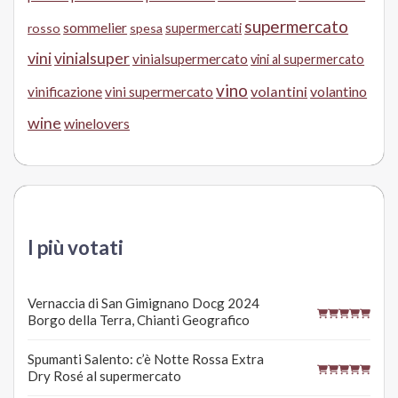
supermercato
sommelier
supermercati
rosso
spesa
vini
vinialsuper
vinialsupermercato
vini al supermercato
vino
volantini
volantino
vinificazione
vini supermercato
wine
winelovers
I più votati
Vernaccia di San Gimignano Docg 2024
Borgo della Terra, Chianti Geografico
Spumanti Salento: c’è Notte Rossa Extra
Dry Rosé al supermercato