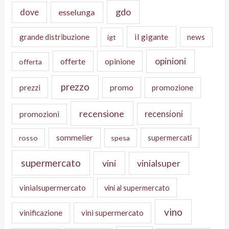
gdo
dove
esselunga
il gigante
grande distribuzione
news
igt
opinioni
offerte
opinione
offerta
prezzo
prezzi
promo
promozione
recensione
recensioni
promozioni
sommelier
supermercati
rosso
spesa
supermercato
vini
vinialsuper
vinialsupermercato
vini al supermercato
vino
vinificazione
vini supermercato