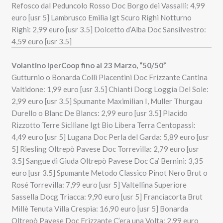
Refosco dal Peduncolo Rosso Doc Borgo dei Vassalli: 4,99
euro [usr 5] Lambrusco Emilia Igt Scuro Righi Notturno
Righi: 2,99 euro [usr 3.5] Dolcetto d’Alba Doc Sansilvestro:
4,59 euro [usr 3.5]
V
olantino IperCoop fino al 23 Marzo, “50/50”
Gutturnio o Bonarda Colli Piacentini Doc Frizzante Cantina
Valtidone: 1,99 euro [usr 3.5] Chianti Docg Loggia Del Sole:
2,99 euro [usr 3.5] Spumante Maximilian I, Muller Thurgau
Durello o Blanc De Blancs: 2,99 euro [usr 3.5] Placido
Rizzotto Terre Siciliane Igt Bio Libera Terra Centopassi:
4,49 euro [usr 5] Lugana Doc Perla del Garda: 5,89 euro [usr
5] Riesling Oltrepò Pavese Doc Torrevilla: 2,79 euro [usr
3.5] Sangue di Giuda Oltrepò Pavese Doc Ca’ Bernini: 3,35
euro [usr 3.5] Spumante Metodo Classico Pinot Nero Brut o
Rosé Torrevilla: 7,99 euro [usr 5] Valtellina Superiore
Sassella Docg Triacca: 9,90 euro [usr 5] Franciacorta Brut
Millè Tenuta Villa Crespia: 16,90 euro [usr 5] Bonarda
Oltrepò Pavese Doc Frizzante C’era una Volta: 2,99 euro