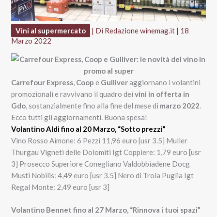
Vini al supermercato
| Di
Redazione winemag.it
|
18
Marzo 2022
Carrefour Express
,
Coop
e
Gulliver
aggiornano i volantini
promozionali e ravvivano il quadro dei
vini in offerta in
Gdo
, sostanzialmente fino alla fine del mese di
marzo 2022
.
Ecco tutti gli aggiornamenti. Buona spesa!
Volantino Aldi fino al 20 Marzo, “Sotto prezzi”
Vino Rosso Aimone: 6 Pezzi 11,96 euro [usr 3.5] Muller
Thurgau Vigneti delle Dolomiti Igt Coppiere: 1,79 euro [usr
3] Prosecco Superiore Conegliano Valdobbiadene Docg
Musti Nobilis: 4,49 euro [usr 3.5] Nero di Troia Puglia Igt
Regal Monte: 2,49 euro [usr 3]
Volantino Bennet fino al 27 Marzo, “Rinnova i tuoi spazi”