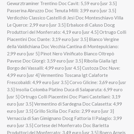
Gewurztraminer Trentino Doc Cavit: 5,59 euro [usr 3.5]
Passerina Abruzzo Doc Tenuta Milli: 3,99 euro [usr 3.5]
Verdicchio Classico Castelli di Jesi Doc Monteschiavo Villa
Le Querce: 2,99 euro [usr 3.5] Erbaluce di Caluso Docg
Produttori del Monferrato: 4,19 euro [usr 4.5] Ortrugo Colli
Piacentini Doc Dante: 3,19 euro [usr 3.5] Bianco Vergine
della Valdichiana Doc Vecchia Cantina di Montepulciano:
2,99 euro [usr 5] Pinot Nero Vinificato Bianco Oltrepò
Pavese Doc Giorgi: 3,59 euro [usr 3.5] Ribolla Gialla Igt
Borgo dei Vassalli: 4,99 euro [usr 4.5] Custoza Doc Nuve:
4,99 euro [usr 4] Vermentino Toscana Igt Calaforte
Frescobaldi: 4,99 euro [usr 3.5] Corvo Glicine: 3,69 euro [usr
3.5] Insolia Colomba Platino Duca di Salaparuta: 6,99 euro
[usr 5] Ortrugo Colli Piacentini Doc Piani Castellani: 3,19
euro [usr 3.5] Vermentino di Sardegna Doc Calasetta: 4,99
euro [usr 3.5] Grillo Sicilia Doc Fazio: 2,99 euro [usr 3]
Vernaccia di San Gimignano Docg Fattoria Il Palagio: 3,99
euro [usr 3.5] Cortese del Monferrato Doc Barletta
Produttori del Monferrato: 3,49 euro [usr 3.5] Roero Arneis