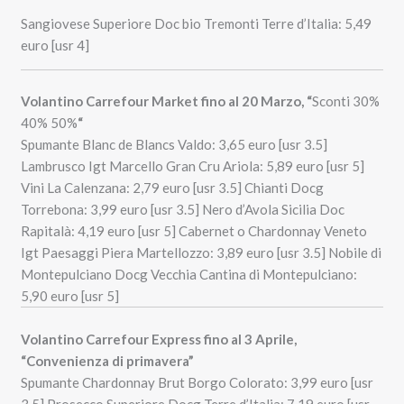
Sangiovese Superiore Doc bio Tremonti Terre d’Italia: 5,49
euro [usr 4]
Volantino Carrefour Market fino al 20 Marzo, “
Sconti 30%
40% 50%
“
Spumante Blanc de Blancs Valdo: 3,65 euro [usr 3.5]
Lambrusco Igt Marcello Gran Cru Ariola: 5,89 euro [usr 5]
Vini La Calenzana: 2,79 euro [usr 3.5] Chianti Docg
Torrebona: 3,99 euro [usr 3.5] Nero d’Avola Sicilia Doc
Rapitalà: 4,19 euro [usr 5] Cabernet o Chardonnay Veneto
Igt Paesaggi Piera Martellozzo: 3,89 euro [usr 3.5] Nobile di
Montepulciano Docg Vecchia Cantina di Montepulciano:
5,90 euro [usr 5]
Volantino Carrefour Express fino al 3 Aprile,
“Convenienza di primavera”
Spumante Chardonnay Brut Borgo Colorato: 3,99 euro [usr
3.5] Prosecco Superiore Docg Terre d’Italia: 7,19 euro [usr