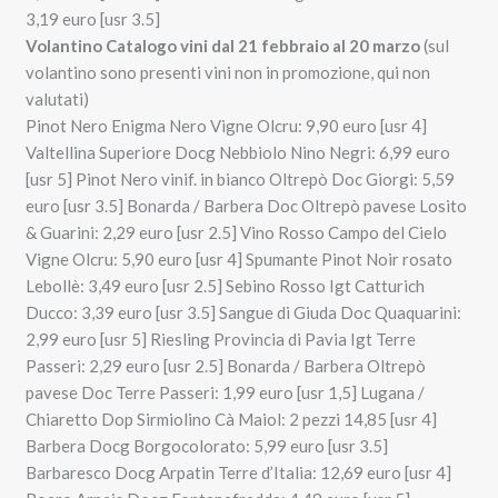
3,19 euro [usr 3.5]
Volantino Catalogo vini dal 21 febbraio al 20 marzo
(sul
volantino sono presenti vini non in promozione, qui non
valutati)
Pinot Nero Enigma Nero Vigne Olcru: 9,90 euro [usr 4]
Valtellina Superiore Docg Nebbiolo Nino Negri: 6,99 euro
[usr 5] Pinot Nero vinif. in bianco Oltrepò Doc Giorgi: 5,59
euro [usr 3.5] Bonarda / Barbera Doc Oltrepò pavese Losito
& Guarini: 2,29 euro [usr 2.5] Vino Rosso Campo del Cielo
Vigne Olcru: 5,90 euro [usr 4] Spumante Pinot Noir rosato
Lebollè: 3,49 euro [usr 2.5] Sebino Rosso Igt Catturich
Ducco: 3,39 euro [usr 3.5] Sangue di Giuda Doc Quaquarini:
2,99 euro [usr 5] Riesling Provincia di Pavia Igt Terre
Passeri: 2,29 euro [usr 2.5] Bonarda / Barbera Oltrepò
pavese Doc Terre Passeri: 1,99 euro [usr 1,5] Lugana /
Chiaretto Dop Sirmiolino Cà Maiol: 2 pezzi 14,85 [usr 4]
Barbera Docg Borgocolorato: 5,99 euro [usr 3.5]
Barbaresco Docg Arpatin Terre d’Italia: 12,69 euro [usr 4]