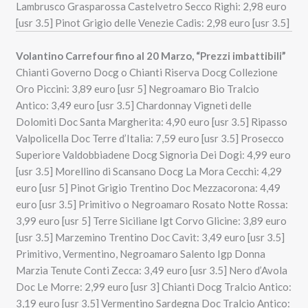
Lambrusco Grasparossa Castelvetro Secco Righi: 2,98 euro
[usr 3.5] Pinot Grigio delle Venezie Cadis: 2,98 euro [usr 3.5]
Volantino Carrefour fino al 20 Marzo, “Prezzi imbattibili”
Chianti Governo Docg o Chianti Riserva Docg Collezione
Oro Piccini: 3,89 euro [usr 5] Negroamaro Bio Tralcio
Antico: 3,49 euro [usr 3.5] Chardonnay Vigneti delle
Dolomiti Doc Santa Margherita: 4,90 euro [usr 3.5] Ripasso
Valpolicella Doc Terre d’Italia: 7,59 euro [usr 3.5] Prosecco
Superiore Valdobbiadene Docg Signoria Dei Dogi: 4,99 euro
[usr 3.5] Morellino di Scansano Docg La Mora Cecchi: 4,29
euro [usr 5] Pinot Grigio Trentino Doc Mezzacorona: 4,49
euro [usr 3.5] Primitivo o Negroamaro Rosato Notte Rossa:
3,99 euro [usr 5] Terre Siciliane Igt Corvo Glicine: 3,89 euro
[usr 3.5] Marzemino Trentino Doc Cavit: 3,49 euro [usr 3.5]
Primitivo, Vermentino, Negroamaro Salento Igp Donna
Marzia Tenute Conti Zecca: 3,49 euro [usr 3.5] Nero d’Avola
Doc Le Morre: 2,99 euro [usr 3] Chianti Docg Tralcio Antico:
3,19 euro [usr 3.5] Vermentino Sardegna Doc Tralcio Antico: