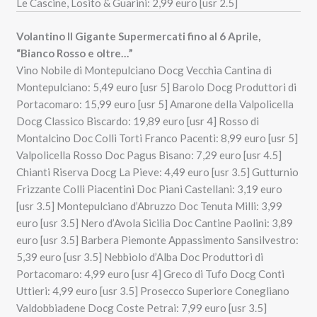
Le Cascine, Losito & Guarini: 2,99 euro [usr 2.5]
Volantino Il Gigante Supermercati fino al 6 Aprile,
“Bianco Rosso e oltre…”
Vino Nobile di Montepulciano Docg Vecchia Cantina di
Montepulciano: 5,49 euro [usr 5] Barolo Docg Produttori di
Portacomaro: 15,99 euro [usr 5] Amarone della Valpolicella
Docg Classico Biscardo: 19,89 euro [usr 4] Rosso di
Montalcino Doc Colli Torti Franco Pacenti: 8,99 euro [usr 5]
Valpolicella Rosso Doc Pagus Bisano: 7,29 euro [usr 4.5]
Chianti Riserva Docg La Pieve: 4,49 euro [usr 3.5] Gutturnio
Frizzante Colli Piacentini Doc Piani Castellani: 3,19 euro
[usr 3.5] Montepulciano d’Abruzzo Doc Tenuta Milli: 3,99
euro [usr 3.5] Nero d’Avola Sicilia Doc Cantine Paolini: 3,89
euro [usr 3.5] Barbera Piemonte Appassimento Sansilvestro:
5,39 euro [usr 3.5] Nebbiolo d’Alba Doc Produttori di
Portacomaro: 4,99 euro [usr 4] Greco di Tufo Docg Conti
Uttieri: 4,99 euro [usr 3.5] Prosecco Superiore Conegliano
Valdobbiadene Docg Coste Petrai: 7,99 euro [usr 3.5]