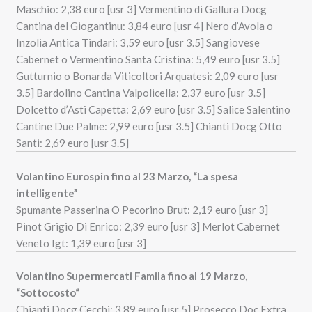
Maschio: 2,38 euro [usr 3] Vermentino di Gallura Docg
Cantina del Giogantinu: 3,84 euro [usr 4] Nero d’Avola o
Inzolia Antica Tindari: 3,59 euro [usr 3.5] Sangiovese
Cabernet o Vermentino Santa Cristina: 5,49 euro [usr 3.5]
Gutturnio o Bonarda Viticoltori Arquatesi: 2,09 euro [usr
3.5] Bardolino Cantina Valpolicella: 2,37 euro [usr 3.5]
Dolcetto d’Asti Capetta: 2,69 euro [usr 3.5] Salice Salentino
Cantine Due Palme: 2,99 euro [usr 3.5] Chianti Docg Otto
Santi: 2,69 euro [usr 3.5]
V
olantino Eurospin fino al 23 Marzo, “La spesa
intelligente”
Spumante Passerina O Pecorino Brut: 2,19 euro [usr 3]
Pinot Grigio Di Enrico: 2,39 euro [usr 3] Merlot Cabernet
Veneto Igt: 1,39 euro [usr 3]
Volantino Supermercati Famila fino al 19 Marzo,
“Sottocosto
“
Chianti Docg Cecchi: 3,89 euro [usr 5] Prosecco Doc Extra