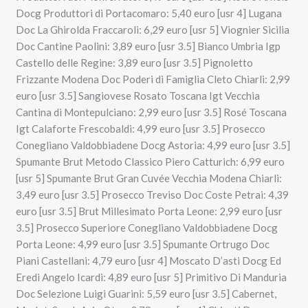
Docg Produttori di Portacomaro: 5,40 euro [usr 4] Lugana
Doc La Ghirolda Fraccaroli: 6,29 euro [usr 5] Viognier Sicilia
Doc Cantine Paolini: 3,89 euro [usr 3.5] Bianco Umbria Igp
Castello delle Regine: 3,89 euro [usr 3.5] Pignoletto
Frizzante Modena Doc Poderi di Famiglia Cleto Chiarli: 2,99
euro [usr 3.5] Sangiovese Rosato Toscana Igt Vecchia
Cantina di Montepulciano: 2,99 euro [usr 3.5] Rosé Toscana
Igt Calaforte Frescobaldi: 4,99 euro [usr 3.5] Prosecco
Conegliano Valdobbiadene Docg Astoria: 4,99 euro [usr 3.5]
Spumante Brut Metodo Classico Piero Catturich: 6,99 euro
[usr 5] Spumante Brut Gran Cuvée Vecchia Modena Chiarli:
3,49 euro [usr 3.5] Prosecco Treviso Doc Coste Petrai: 4,39
euro [usr 3.5] Brut Millesimato Porta Leone: 2,99 euro [usr
3.5] Prosecco Superiore Conegliano Valdobbiadene Docg
Porta Leone: 4,99 euro [usr 3.5] Spumante Ortrugo Doc
Piani Castellani: 4,79 euro [usr 4] Moscato D’asti Docg Ed
Eredi Angelo Icardi: 4,89 euro [usr 5] Primitivo Di Manduria
Doc Selezione Luigi Guarini: 5,59 euro [usr 3.5] Cabernet,