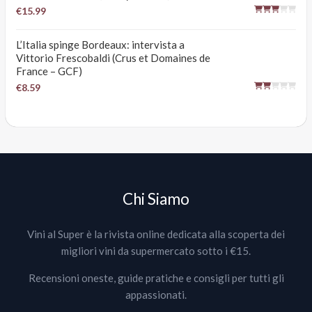
€15.99
L’Italia spinge Bordeaux: intervista a
Vittorio Frescobaldi (Crus et Domaines de
France – GCF)
€8.59
Chi Siamo
Vini al Super è la rivista online dedicata alla scoperta dei
migliori vini da supermercato sotto i €15.
Recensioni oneste, guide pratiche e consigli per tutti gli
appassionati.