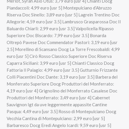
Merlot, Syrah Asio Otus: 3,79 euro [usr 4] Chianti Docg
Piandaccoli: 4,99 euro [usr 5] Montepulciano d’Abruzzo
Riserva Doc Sinello: 3,89 euro [usr 5] Lagrein Trentino Doc
Allegorie: 4,59 euro [usr 3.5] Lambrusco Grasparossa Doc Il
Baluardo Chiarli: 2,99 euro [usr 3.5] Valpolicella Ripasso
Superiore Doc Biscardo: 7,99 euro [usr 3.5] Bonarda
Oltrepò Pavese Doc Commendator Pastori: 3,19 euro [usr
2.5] Morellino di Scansano Docg La Torre Frescobaldi: 4,99
euro [usr 5] Cirò Rosso Classico Superiore Doc Riserva
Caparra Siciliani: 3,99 euro [usr 5] Chianti Classico Docg
Fattoria Il Palagio: 4,99 euro [usr 3.5] Gutturnio Frizzante
Colli Piacentini Doc Dante: 3,19 euro [usr 3.5] Barbera del
Monferrato Superiore Docg Produttori del Monferrato:
4,19 euro [usr 4] Grignolino del Monferrato Casalese Doc
Produttori del Monferrato: 3,49 euro [usr 4] Cabernet
Sauvignon Igt da uve leggermente appassite Cantine
Pasqua: 4,49 euro [usr 3.5] Rosso di Montepulciano Docg
Vecchia Cantina di Montepulciano: 2,99 euro [usr 5]
Barbaresco Docg Eredi Angelo Icardi: 9,59 euro [usr 5]