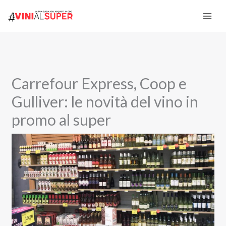
Vai
al
contenuto
Carrefour Express, Coop e
Gulliver: le novità del vino in
promo al super