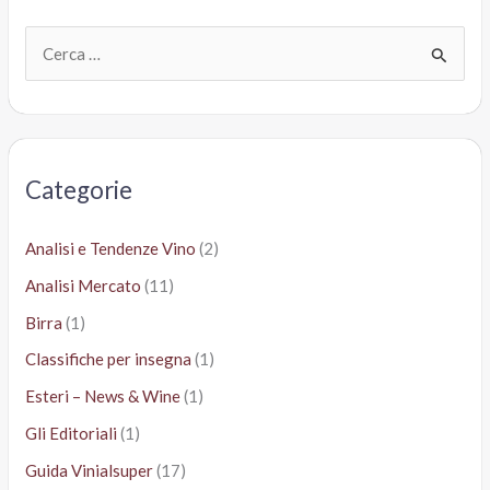
C
e
r
c
a
Categorie
:
Analisi e Tendenze Vino
(2)
Analisi Mercato
(11)
Birra
(1)
Classifiche per insegna
(1)
Esteri – News & Wine
(1)
Gli Editoriali
(1)
Guida Vinialsuper
(17)