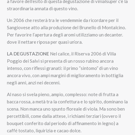
a favore dell’esito di questa degustazione di vinialsuper c’è la
straordinaria annata di questo vino.
Un 2006 che resterà tra le vendemmie da ricordare per il
Sangiovese atto alla produzione del Brunello di Montalcino.
Per favorire l’apertura degli aromi utilizziamo un decanter.
dove il nettare riposa per quasi un’ora.
LA DEGUSTAZIONE
Nel calice, il Riserva 2006 di Villa
Poggio dei Salvi si presenta di un rosso rubino ancora
intenso, con riflessi granati: il primo “sintomo” di un vino
ancora vivo, con ampi margini di miglioramento in bottiglia
negli anni, anzi nei decenni.
Al naso si svela pieno, ampio, complesso: note di frutta a
bacca rossa, a metà tra la confettura e lo spirito, dominano la
scena. Non manca uno spunto floreale di viola. Ma sono ben
percettibili, come dalla attese, i richiami terziari (ovvero il
bouquet conferito dal periodo di affinamento in legno) a
caffé tostato, liquirizia e cacao dolce.