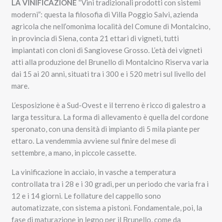
LA VINIFICAZIONE
“Vini tradizionali prodotti con sistemi
moderni”: questa la filosofia di Villa Poggio Salvi, azienda
agricola che nell’omonima località del Comune di Montalcino,
in provincia di Siena, conta 21 ettari di vigneti, tutti
impiantati con cloni di Sangiovese Grosso. L’età dei vigneti
atti alla produzione del Brunello di Montalcino Riserva varia
dai 15 ai 20 anni, situati tra i 300 e i 520 metri sul livello del
mare.
L’esposizione è a Sud-Ovest e il terreno è ricco di galestro a
larga tessitura. La forma di allevamento è quella del cordone
speronato, con una densità di impianto di 5 mila piante per
ettaro. La vendemmia avviene sul finire del mese di
settembre, a mano, in piccole cassette.
La vinificazione in acciaio, in vasche a temperatura
controllata tra i 28 e i 30 gradi, per un periodo che varia fra i
12 e i 14 giorni. Le follature del cappello sono
automatizzate, con sistema a pistoni. Fondamentale, poi, la
fase di maturazione in legno per il Brunello, come da