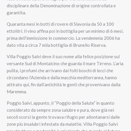
disciplinare della Denominazione di origine controllata e
garantita.
Quaranta mesi in botti di rovere di Slavonia da 50 a 100
ettolitri. Il vino affina poi in bottiglia per un minimo di 6 mesi,
prima dell’immissione in commercio. La vendemmia 2006 ha
dato vita a circa 7 mila bottiglia di Brunello Riserva.
Villa Poggio Salvi deve il suo nome alla felice posizione sul
versante Sud di Montalcino che guarda il mare Tirreno. L’aria
pulita, i profumi che arrivano dai folti boschi di lecci che
circondano l’Azienda e dalla macchia mediterranea, hanno
attirato qui, fin dall’antichità le genti che provenivano dalla
Maremma.
Poggio Salvi, appunto, il “Poggio della Salute” in quanto
considerato da sempre zona salubre e pura, dove già nei
secoli scorsi la gente trovava rifugio per allontanarsi dalle
zone più insalubri infestate da malattie. Villa Poggio Salvi
per struttura e modernità è un’azienda che guarda al futuro