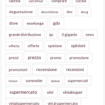
cucina
cantina
comprare
carrefour
degustazione
doc
descrizione
docg
gdo
dove
esselunga
il gigante
grande distribuzione
news
igt
opinioni
offerte
opinione
offerta
prezzo
prezzi
promo
promozione
recensione
recensioni
promozioni
sommelier
supermercati
rosso
spesa
supermercato
vini
vinialsuper
vinialsupermercato
vini al supermercato