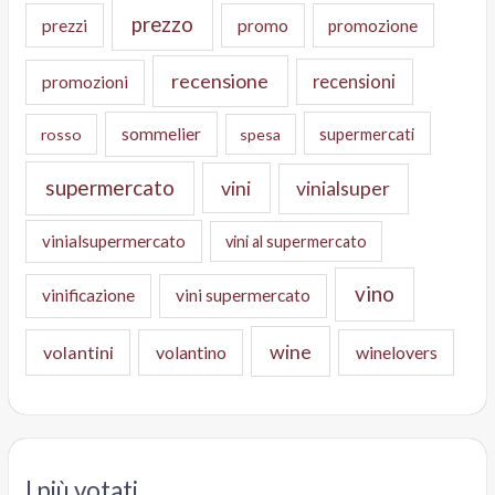
prezzo
prezzi
promo
promozione
recensione
recensioni
promozioni
sommelier
supermercati
rosso
spesa
supermercato
vini
vinialsuper
vinialsupermercato
vini al supermercato
vino
vinificazione
vini supermercato
wine
volantini
volantino
winelovers
I più votati