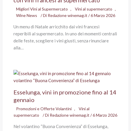
con vini francesi al supermercato
Migliori Vini al Supermercato
,
Vini al supermercato
,
Wine News
/ Di
Redazione winemag.it
/
6 Marzo 2026
Un menu di Natale arricchito dai vini francesi
reperibili al supermercato. In uno dei momenti centrali
delle feste, scegliere i vini giusti, senza rinunciare
alla…
Esselunga, vini in promozione fino al 14
gennaio
Promozioni e Offerte Volantini
,
Vini al
supermercato
/ Di
Redazione winemag.it
/
6 Marzo 2026
Nel volantino “Buona Convenienza” di Esselunga,