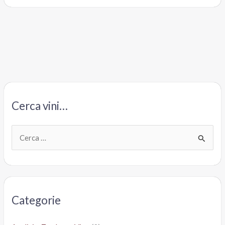
Cerca vini…
C
e
r
c
a
Categorie
: