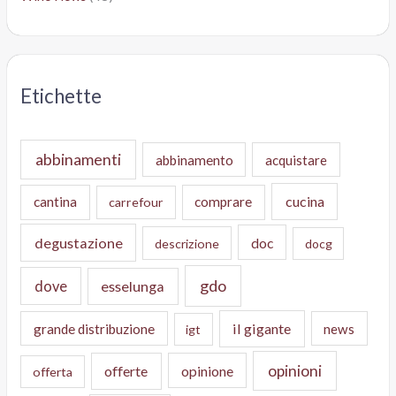
Etichette
abbinamenti
abbinamento
acquistare
cucina
cantina
comprare
carrefour
degustazione
doc
descrizione
docg
gdo
dove
esselunga
il gigante
grande distribuzione
news
igt
opinioni
offerte
opinione
offerta