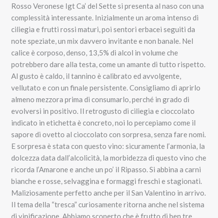
Rosso Veronese Igt Ca’ del Sette si presenta al naso con una
complessità interessante. Inizialmente un aroma intenso di
ciliegia e frutti rossi maturi, poi sentori erbacei seguiti da
note speziate, un mix davvero invitante e non banale. Nel
calice è corposo, denso, 13,5% di alcol in volume che
potrebbero dare alla testa, come un amante di tutto rispetto.
Al gusto è caldo, il tannino è calibrato ed avvolgente,
vellutato e con un finale persistente. Consigliamo di aprirlo
almeno mezzora prima di consumarlo, perché in grado di
evolversi in positivo. Il retrogusto di ciliegia e cioccolato
indicato in etichetta è concreto, noi lo percepiamo come il
sapore di ovetto al cioccolato con sorpresa, senza fare nomi.
E sorpresa è stata con questo vino: sicuramente l’armonia, la
dolcezza data dall’alcolicità, la morbidezza di questo vino che
ricorda l’Amarone e anche un po’ il Ripasso. Si abbina a carni
bianche e rosse, selvaggina e formaggi freschi e stagionati.
Maliziosamente perfetto anche per il San Valentino in arrivo.
Il tema della “tresca” curiosamente ritorna anche nel sistema
di vinificazione. Abbiamo scoperto che è frutto di ben tre