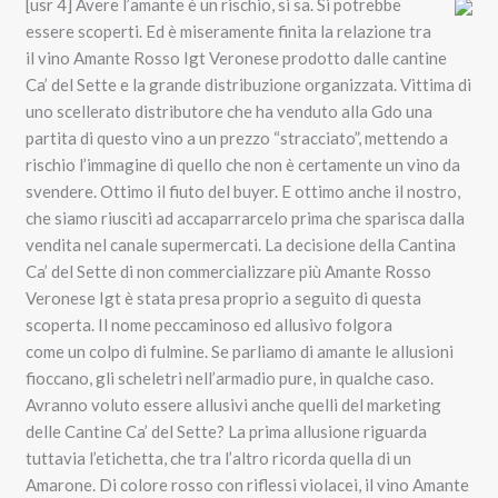
[usr 4] Avere l’amante è un rischio, si sa. Si potrebbe
essere scoperti. Ed è miseramente finita la relazione tra
il vino Amante Rosso Igt Veronese prodotto dalle cantine
Ca’ del Sette e la grande distribuzione organizzata. Vittima di
uno scellerato distributore che ha venduto alla Gdo una
partita di questo vino a un prezzo “stracciato”, mettendo a
rischio l’immagine di quello che non è certamente un vino da
svendere. Ottimo il fiuto del buyer. E ottimo anche il nostro,
che siamo riusciti ad accaparrarcelo prima che sparisca dalla
vendita nel canale supermercati. La decisione della Cantina
Ca’ del Sette di non commercializzare più Amante Rosso
Veronese Igt è stata presa proprio a seguito di questa
scoperta. Il nome peccaminoso ed allusivo folgora
come un colpo di fulmine. Se parliamo di amante le allusioni
fioccano, gli scheletri nell’armadio pure, in qualche caso.
Avranno voluto essere allusivi anche quelli del marketing
delle Cantine Ca’ del Sette? La prima allusione riguarda
tuttavia l’etichetta, che tra l’altro ricorda quella di un
Amarone. Di colore rosso con riflessi violacei, il vino Amante