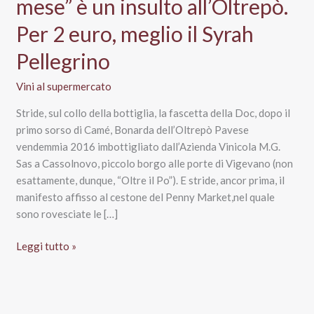
mese” è un insulto all’Oltrepò.
Per 2 euro, meglio il Syrah
Pellegrino
Vini al supermercato
Stride, sul collo della bottiglia, la fascetta della Doc, dopo il
primo sorso di Camé, Bonarda dell’Oltrepò Pavese
vendemmia 2016 imbottigliato dall’Azienda Vinicola M.G.
Sas a Cassolnovo, piccolo borgo alle porte di Vigevano (non
esattamente, dunque, “Oltre il Po”). E stride, ancor prima, il
manifesto affisso al cestone del Penny Market,nel quale
sono rovesciate le […]
Penny
Leggi tutto »
Market,
il
“vino
del