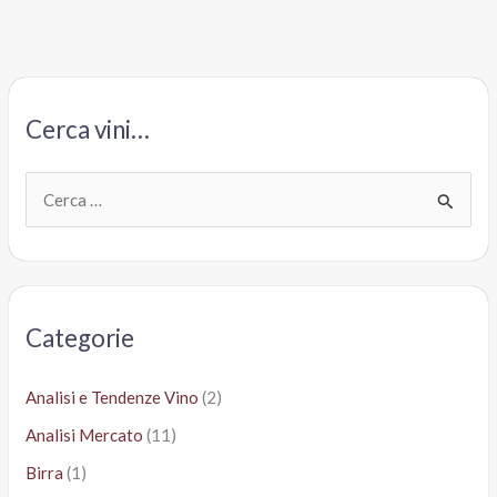
mese”
è
un
insulto
Cerca vini…
all’Oltrepò.
Per
2
C
euro,
e
meglio
r
il
c
Syrah
Pellegrino
a
Categorie
:
Analisi e Tendenze Vino
(2)
Analisi Mercato
(11)
Birra
(1)