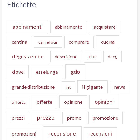
Etichette
abbinamenti
abbinamento
acquistare
cucina
cantina
comprare
carrefour
degustazione
doc
descrizione
docg
gdo
dove
esselunga
il gigante
grande distribuzione
news
igt
opinioni
offerte
opinione
offerta
prezzo
prezzi
promo
promozione
recensione
recensioni
promozioni