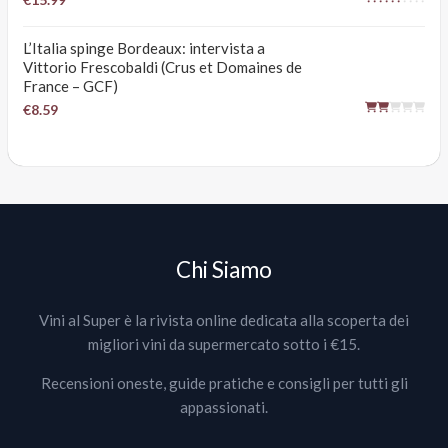
L’Italia spinge Bordeaux: intervista a
Vittorio Frescobaldi (Crus et Domaines de
France – GCF)
€8.59
Chi Siamo
Vini al Super è la rivista online dedicata alla scoperta dei
migliori vini da supermercato sotto i €15.
Recensioni oneste, guide pratiche e consigli per tutti gli
appassionati.