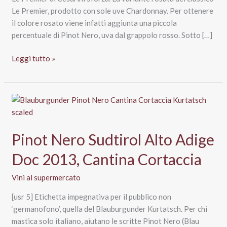
Le Premier, prodotto con sole uve Chardonnay. Per ottenere
il colore rosato viene infatti aggiunta una piccola
percentuale di Pinot Nero, uva dal grappolo rosso. Sotto […]
Brut
Leggi tutto »
Rosè
Trentodoc
Le
Premier,
Cesarini
Sforza
Pinot Nero Sudtirol Alto Adige
Doc 2013, Cantina Cortaccia
Vini al supermercato
[usr 5] Etichetta impegnativa per il pubblico non
‘germanofono’, quella del Blauburgunder Kurtatsch. Per chi
mastica solo italiano, aiutano le scritte Pinot Nero (Blau