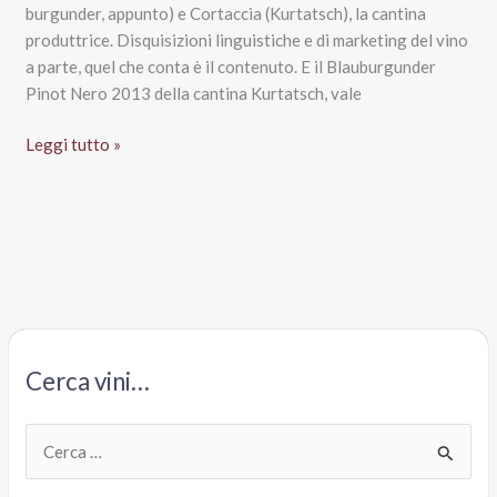
burgunder, appunto) e Cortaccia (Kurtatsch), la cantina
produttrice. Disquisizioni linguistiche e di marketing del vino
a parte, quel che conta è il contenuto. E il Blauburgunder
Pinot Nero 2013 della cantina Kurtatsch, vale
Pinot
Leggi tutto »
Nero
Sudtirol
Alto
Adige
Doc
2013,
Cantina
Cortaccia
Cerca vini…
C
e