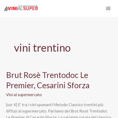
Vai
al
contenuto
vini trentino
Brut Rosè Trentodoc Le
Premier, Cesarini Sforza
Vini al supermercato
[usr 4] E’ tra i vini spumanti Metodo Classico trentini più
diffusi al supermercato. Parliamo del Brut Rosè Trentodoc
Le Premier di Cesarini Sforza. La variante rosata del classico