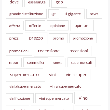
gdo
dove
esselunga
il gigante
grande distribuzione
news
igt
opinioni
offerte
opinione
offerta
prezzo
prezzi
promo
promozione
recensione
recensioni
promozioni
sommelier
supermercati
rosso
spesa
supermercato
vini
vinialsuper
vinialsupermercato
vini al supermercato
vino
vinificazione
vini supermercato