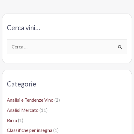
è
un
insulto
Cerca vini…
all’Oltrepò.
Per
2
C
euro,
e
meglio
r
il
c
Syrah
Pellegrino
a
Categorie
:
Analisi e Tendenze Vino
(2)
Analisi Mercato
(11)
Birra
(1)
Classifiche per insegna
(1)