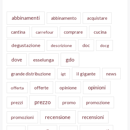
abbinamenti
abbinamento
acquistare
cucina
cantina
comprare
carrefour
degustazione
doc
descrizione
docg
gdo
dove
esselunga
il gigante
grande distribuzione
news
igt
opinioni
offerte
opinione
offerta
prezzo
prezzi
promo
promozione
recensione
recensioni
promozioni