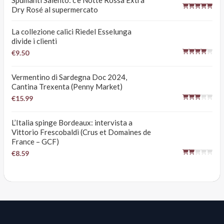
Spumanti Salento: c’è Notte Rossa Extra
Dry Rosé al supermercato
La collezione calici Riedel Esselunga
divide i clienti
€9.50
Vermentino di Sardegna Doc 2024,
Cantina Trexenta (Penny Market)
€15.99
L’Italia spinge Bordeaux: intervista a
Vittorio Frescobaldi (Crus et Domaines de
France – GCF)
€8.59