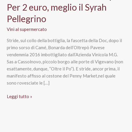
Per 2 euro, meglio il Syrah
Pellegrino
Vini al supermercato
Stride, sul collo della bottiglia, la fascetta della Doc, dopo il
primo sorso di Camé, Bonarda dell’Oltrepò Pavese
vendemmia 2016 imbottigliato dall’Azienda Vinicola M.G.
Sas a Cassolnovo, piccolo borgo alle porte di Vigevano (non
esattamente, dunque, “Oltre il Po”). E stride, ancor prima, il
manifesto affisso al cestone del Penny Market,nel quale
sono rovesciate le […]
Penny
Leggi tutto »
Market,
il
“vino
del
mese”