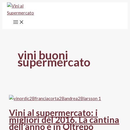
Vai
al
contenuto
vini buoni
supermercato
Vini al supermercato: i
migliori del 2016. La cantina
dell’anno è in Oltrepò