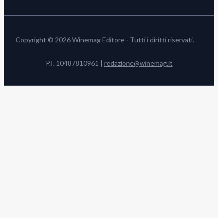
Copyright © 2026 Winemag Editore - Tutti i diritti riservati.
P.I. 10487810961 |
redazione@winemag.it