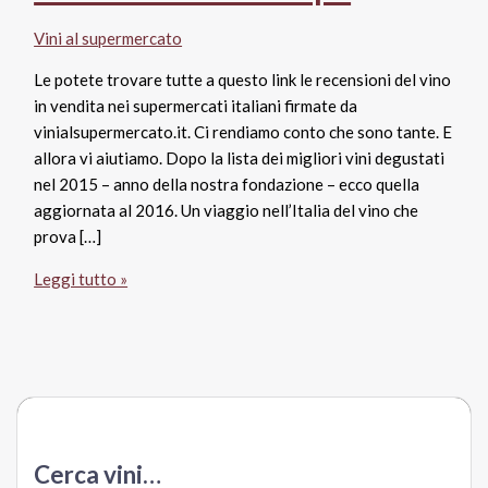
Vini al supermercato
Le potete trovare tutte a questo link le recensioni del vino
in vendita nei supermercati italiani firmate da
vinialsupermercato.it. Ci rendiamo conto che sono tante. E
allora vi aiutiamo. Dopo la lista dei migliori vini degustati
nel 2015 – anno della nostra fondazione – ecco quella
aggiornata al 2016. Un viaggio nell’Italia del vino che
prova […]
Vini
Leggi tutto »
al
supermercato:
i
migliori
del
2016.
La
Cerca vini…
cantina