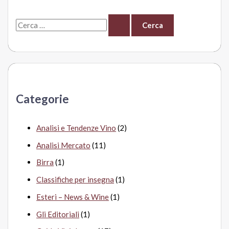
dell’anno
C
è
in
e
Oltrepò
r
c
a
Categorie
:
Analisi e Tendenze Vino
(2)
Analisi Mercato
(11)
Birra
(1)
Classifiche per insegna
(1)
Esteri – News & Wine
(1)
Gli Editoriali
(1)