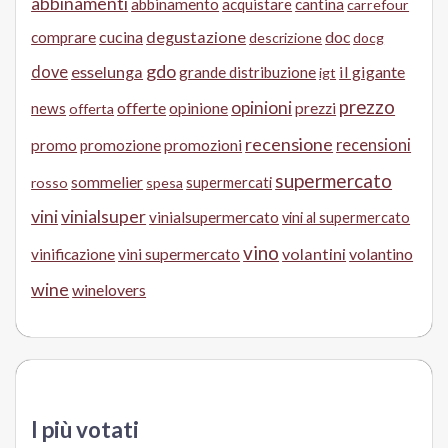
abbinamenti
abbinamento
acquistare
cantina
carrefour
cucina
degustazione
doc
comprare
descrizione
docg
gdo
dove
esselunga
il gigante
grande distribuzione
igt
prezzo
opinioni
offerte
opinione
news
prezzi
offerta
recensione
recensioni
promo
promozione
promozioni
supermercato
sommelier
supermercati
rosso
spesa
vini
vinialsuper
vinialsupermercato
vini al supermercato
vino
volantini
volantino
vinificazione
vini supermercato
wine
winelovers
I più votati