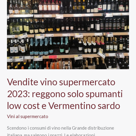
vino
più
venduta
al
supermercato
è
pugliese
Vendite vino supermercato
2023: reggono solo spumanti
low cost e Vermentino sardo
Vini al supermercato
Scendono i consumi di vino nella Grande distribuzione
italiana, ma salgono i prezzi. Le elaborazioni