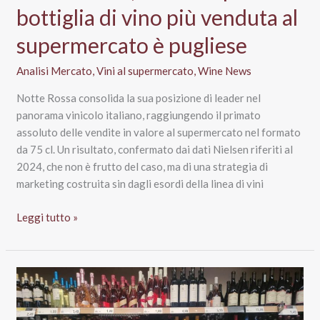
bottiglia di vino più venduta al
supermercato è pugliese
Analisi Mercato
,
Vini al supermercato
,
Wine News
Notte Rossa consolida la sua posizione di leader nel
panorama vinicolo italiano, raggiungendo il primato
assoluto delle vendite in valore al supermercato nel formato
da 75 cl. Un risultato, confermato dai dati Nielsen riferiti al
2024, che non è frutto del caso, ma di una strategia di
marketing costruita sin dagli esordi della linea di vini
Notte
Leggi tutto »
Rossa,
valore
top:
la
bottiglia
di