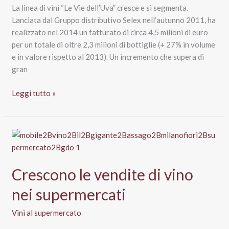
La linea di vini “Le Vie dell’Uva” cresce e si segmenta.
Lanciata dal Gruppo distributivo Selex nell’autunno 2011, ha
realizzato nel 2014 un fatturato di circa 4,5 milioni di euro
per un totale di oltre 2,3 milioni di bottiglie (+ 27% in volume
e in valore rispetto al 2013). Un incremento che supera di
gran
Le
Leggi tutto »
vie
dell’uva
Selex:
le
vendite
di
Crescono le vendite di vino
vino
nei supermercati
trascinano
la
Vini al supermercato
ripresa
della