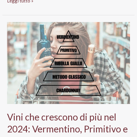
Vendite
Leggi tutto »
vino
Gdo
stabili
nel
primo
trimestre
2025
Vini che crescono di più nel
2024: Vermentino, Primitivo e