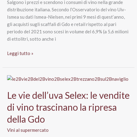
Salgono i prezzi e scendono i consumi di vino nella grande
distribuzione italiana. Secondo l’Osservatorio del vino Uiv-
Ismea su dati Ismea-Nielsen, nei primi 9 mesi di quest’anno,
gli acquisti sugli scaffali di Gdo e retail rispetto al pari
periodo del 2021 sono scesi in volume del 6,9% (a 5,6 milioni
di ettolitri, sotto anche i
Calano
Leggi tutto »
le
vendite
di
vino
al
Le vie dell’uva Selex: le vendite
supermercato
nei
di vino trascinano la ripresa
primi
della Gdo
9
mesi
Vini al supermercato
2022