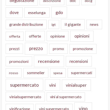
degustazione
doc
descrizione
docg
gdo
dove
esselunga
il gigante
grande distribuzione
news
igt
opinioni
offerte
opinione
offerta
prezzo
prezzi
promo
promozione
recensione
recensioni
promozioni
sommelier
supermercati
rosso
spesa
supermercato
vini
vinialsuper
vinialsupermercato
vini al supermercato
vino
vinificazione
vini supermercato