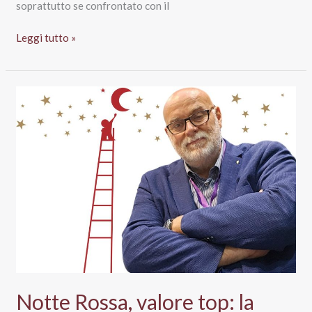
soprattutto se confrontato con il
Vendite
Leggi tutto »
vino
Gdo:
parlano
i
buyer
di
Carrefour,
Conad,
Coop
e
Md
Notte Rossa, valore top: la