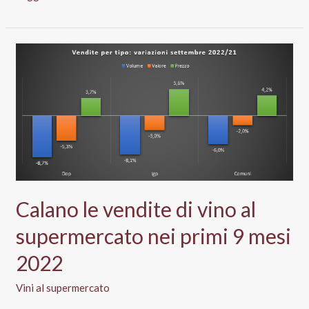
2023,
Gdo
protagonista:
ecco
vini
e
spumanti
più
venduti
ed
emergenti
al
Calano le vendite di vino al
supermercato
supermercato nei primi 9 mesi
2022
Vini al supermercato