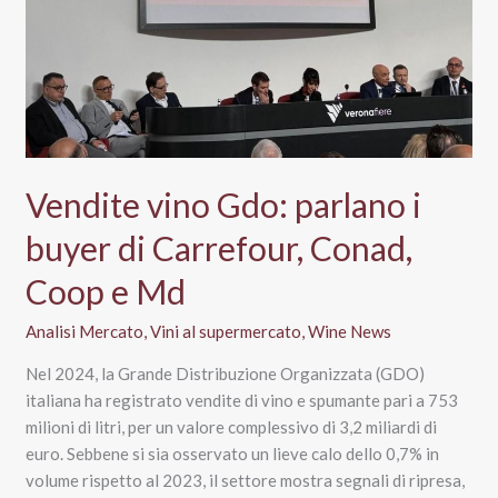
e
Ribolla
trainano
la
Gdo
Vendite vino Gdo: parlano i
buyer di Carrefour, Conad,
Coop e Md
Analisi Mercato
,
Vini al supermercato
,
Wine News
Nel 2024, la Grande Distribuzione Organizzata (GDO)
italiana ha registrato vendite di vino e spumante pari a 753
milioni di litri, per un valore complessivo di 3,2 miliardi di
euro. Sebbene si sia osservato un lieve calo dello 0,7% in
volume rispetto al 2023, il settore mostra segnali di ripresa,