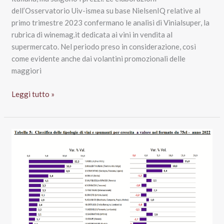
dell’Osservatorio Uiv-ismea su base NielsenIQ relative al
primo trimestre 2023 confermano le analisi di Vinialsuper, la
rubrica di winemag.it dedicata ai vini in vendita al
supermercato. Nel periodo preso in considerazione, così
come evidente anche dai volantini promozionali delle
maggiori
Vendite
Leggi tutto »
vino
supermercato
2023:
reggono
solo
spumanti
low
cost
e
Vermentino