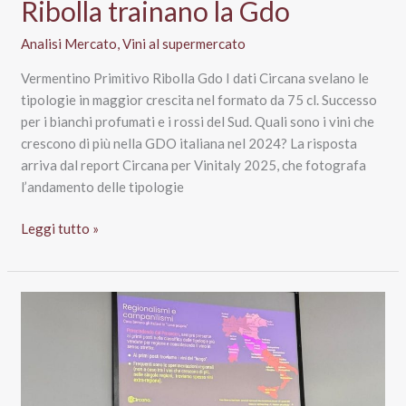
Ribolla trainano la Gdo
Analisi Mercato
,
Vini al supermercato
Vermentino Primitivo Ribolla Gdo I dati Circana svelano le
tipologie in maggior crescita nel formato da 75 cl. Successo
per i bianchi profumati e i rossi del Sud. Quali sono i vini che
crescono di più nella GDO italiana nel 2024? La risposta
arriva dal report Circana per Vinitaly 2025, che fotografa
l’andamento delle tipologie
Vini
Leggi tutto »
che
crescono
di
più
nel
2024:
Vermentino,
Primitivo