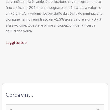
Le vendite nella Grande Distribuzione di vino confezionato
Gdo
fino a 75cl nel 2014 hanno segnato un +1,5% a/a a valore e
un +0,2% a/a a volume. Le bottiglie da 75cl a denominazione
d’origine hanno registrato un +1,3% a/a a valore e un -0,7%
a/a a volume. Queste le prime anticipazioni della ricerca
dell’Iri che verra’
Crescono
Leggi tutto »
le
vendite
di
vino
nei
supermercati
Cerca vini…
C