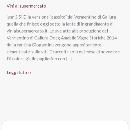
Vini al supermercato
[usr 3.5] E’ la versione “passito” del Vermentino di Gallura
quella che finisce oggi sotto la lente di ingrandimento di
vinialsupermercato.it. Le uve atte alla produzione del
Vermentino di Gallura Docg Amabile Vigne Storiche 2014
della cantina Giogantinu vengono appositamente
‘dimenticate’ sulle viti. E raccolte solo nel mese di novembre.
Di colore giallo paglierino con […]
Vermentino
Leggi tutto »
di
Gallura
Docg
Vigne
Storiche
2014,
Cantina
Giogantinu