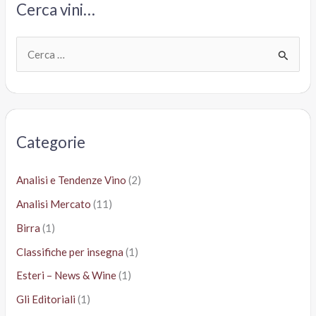
Cerca vini…
C
e
r
c
a
Categorie
:
Analisi e Tendenze Vino
(2)
Analisi Mercato
(11)
Birra
(1)
Classifiche per insegna
(1)
Esteri – News & Wine
(1)
Gli Editoriali
(1)