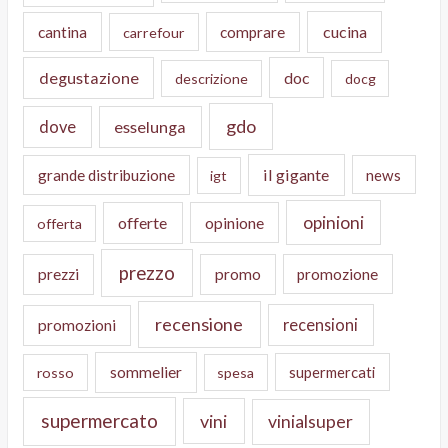
cucina
cantina
comprare
carrefour
degustazione
doc
descrizione
docg
gdo
dove
esselunga
il gigante
grande distribuzione
news
igt
opinioni
offerte
opinione
offerta
prezzo
prezzi
promo
promozione
recensione
recensioni
promozioni
sommelier
supermercati
rosso
spesa
supermercato
vini
vinialsuper