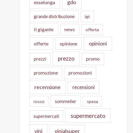
gdo
esselunga
grande distribuzione
igt
il gigante
news
offerta
opinioni
offerte
opinione
prezzo
prezzi
promo
promozione
promozioni
recensione
recensioni
sommelier
rosso
spesa
supermercato
supermercati
vini
vinialsuper