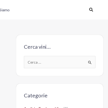
Cerca
 Siamo
Cerca vini…
C
e
r
c
a
Categorie
: