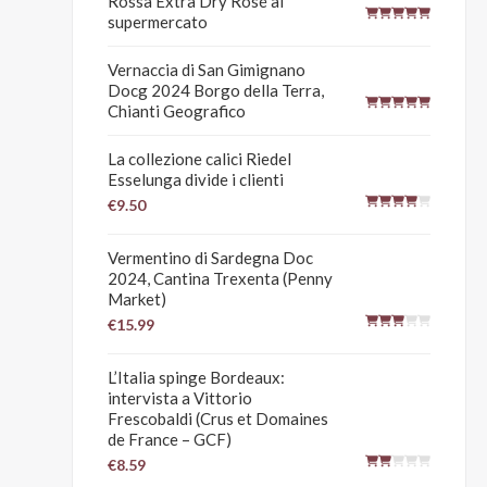
Rossa Extra Dry Rosé al
supermercato
Vernaccia di San Gimignano
Docg 2024 Borgo della Terra,
Chianti Geografico
La collezione calici Riedel
Esselunga divide i clienti
€9.50
Vermentino di Sardegna Doc
2024, Cantina Trexenta (Penny
Market)
€15.99
L’Italia spinge Bordeaux:
intervista a Vittorio
Frescobaldi (Crus et Domaines
de France – GCF)
€8.59