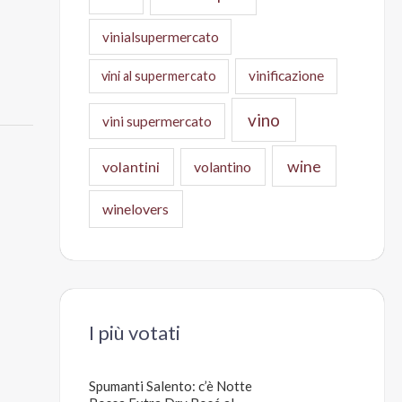
vinialsupermercato
vinificazione
vini al supermercato
vino
vini supermercato
wine
volantini
volantino
winelovers
I più votati
Spumanti Salento: c’è Notte