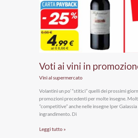
Voti ai vini in promozion
Vini al supermercato
Volantini un po’ “stitici” quelli dei prossimi gio
promozioni precedenti per molte insegne. Molti i 
“competitive” anche nelle insegne Iper Galassia e
ingrandimento. Di
Voti
Leggi tutto »
ai