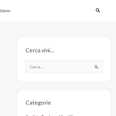
Cerca
 Siamo
Cerca vini…
C
e
r
c
a
Categorie
: