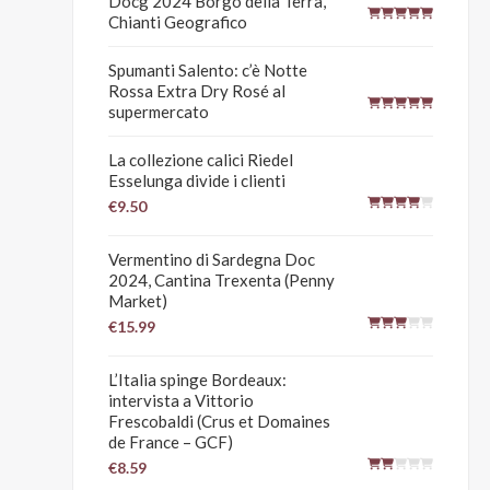
Docg 2024 Borgo della Terra,
Chianti Geografico
Spumanti Salento: c’è Notte
Rossa Extra Dry Rosé al
supermercato
La collezione calici Riedel
Esselunga divide i clienti
€9.50
Vermentino di Sardegna Doc
2024, Cantina Trexenta (Penny
Market)
€15.99
L’Italia spinge Bordeaux:
intervista a Vittorio
Frescobaldi (Crus et Domaines
de France – GCF)
€8.59