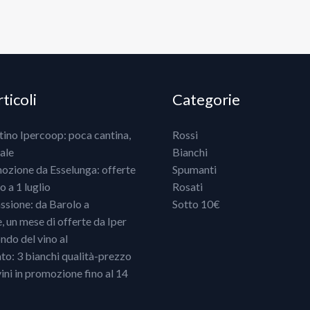
ticoli
Categorie
ntino Ipercoop: poca cantina,
Rossi
ale
Bianchi
mozione da Esselunga: offerte
Spumanti
 a 1 luglio
Rosati
ssione: da Barolo a
Sotto 10€
un mese di offerte da Iper
ndo del vino al
o: 3 bianchi qualità-prezzo
vini in promozione fino al 14