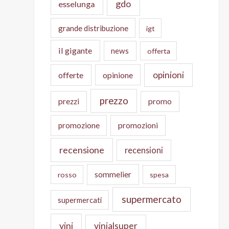
gdo
esselunga
grande distribuzione
igt
il gigante
news
offerta
opinioni
offerte
opinione
prezzo
prezzi
promo
promozione
promozioni
recensione
recensioni
sommelier
rosso
spesa
supermercato
supermercati
vini
vinialsuper