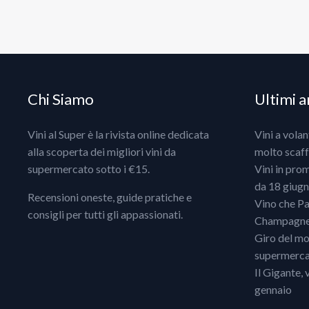
Chi Siamo
Ultimi ar
Vini al Super è la rivista online dedicata
Vini a vola
alla scoperta dei migliori vini da
molto scaff
supermercato sotto i €15.
Vini in pro
da 18 giugno
Recensioni oneste, guide pratiche e
Vino che Pa
consigli per tutti gli appassionati.
Champagne, 
Giro del mo
supermercat
Il Gigante, 
gennaio