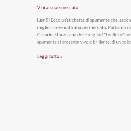
Vini al supermercato
[usr 5] Ecco un’etichetta di spumante che, secondo
migliori in vendita al supermercato. Parliamo
Cesarini Sforza, una delle migliori “bollicine” n
spumante si presenta vivo e brillante, di un colo
Trento
Leggi tutto »
Doc
Brut
Le
Premier
2013,
Cesarini
Sforza