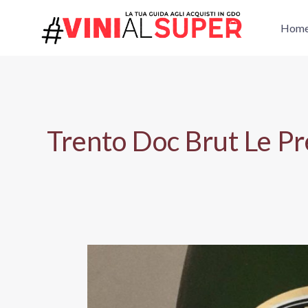
Vai
al
Hom
contenuto
Trento Doc Brut Le P