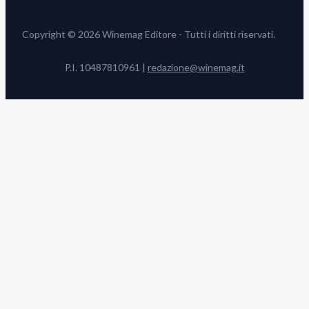
Copyright © 2026 Winemag Editore - Tutti i diritti riservati.
P.I. 10487810961 |
redazione@winemag.it