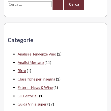
C
e
r
c
a
Categorie
:
Analisi e Tendenze Vino
(2)
Analisi Mercato
(11)
Birra
(1)
Classifiche per insegna
(1)
Esteri – News & Wine
(1)
Gli Editoriali
(1)
Guida Vinialsuper
(17)