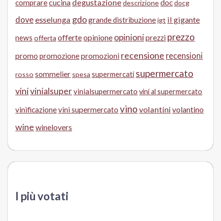
cucina
degustazione
doc
comprare
descrizione
docg
gdo
dove
esselunga
il gigante
grande distribuzione
igt
prezzo
opinioni
offerte
opinione
news
prezzi
offerta
recensione
recensioni
promo
promozione
promozioni
supermercato
sommelier
supermercati
rosso
spesa
vini
vinialsuper
vinialsupermercato
vini al supermercato
vino
volantini
volantino
vinificazione
vini supermercato
wine
winelovers
I più votati