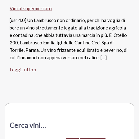
Vini al supermercato
[usr 4.0] Un Lambrusco non ordinario, per chi ha voglia di
bere un vino strettamente legato alla tradizione agricola
e contadina, che abbia tuttavia una marcia in più. E’ Otello
200, Lambrusco Emilia Igt delle Cantine Ceci Spa di
Torrile, Parma. Un vino frizzante equilibrato e beverino, di
cui t’innamori non appena versato nel calice. […]
Lambrusco
Leggi tutto »
Emilia
Igt
Otello
200,
Cantine
Ceci
1938
Cerca vini…