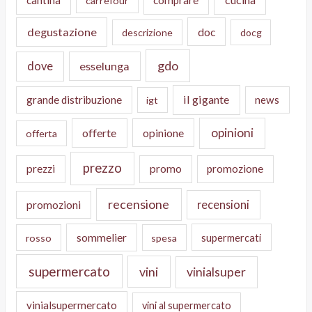
cantina
comprare
carrefour
degustazione
doc
descrizione
docg
gdo
dove
esselunga
il gigante
grande distribuzione
news
igt
opinioni
offerte
opinione
offerta
prezzo
prezzi
promo
promozione
recensione
recensioni
promozioni
sommelier
supermercati
rosso
spesa
supermercato
vini
vinialsuper
vinialsupermercato
vini al supermercato