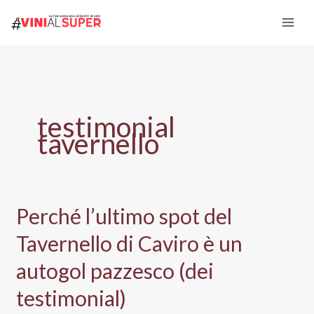
Vai
al
contenuto
testimonial
tavernello
Perché l’ultimo spot del
Tavernello di Caviro è un
autogol pazzesco (dei
testimonial)