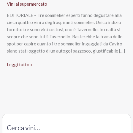
Vini al supermercato
EDITORIALE – Tre sommelier esperti fanno degustare alla
cieca quattro vini a degli aspiranti sommelier. Unico indizio
fornito: tre sono vini costosi, uno è Tavernello. In realtà si
scopre che sono tutti Tavernello. Basterebbe la trama dello
spot per capire quanto i tre sommelier ingaggiati da Caviro
siano stati oggetto di un autogol pazzesco, giustificabile […]
Perché
Leggi tutto »
l’ultimo
spot
del
Tavernello
di
Caviro
è
un
Cerca vini…
autogol