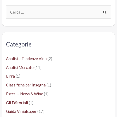
pazzesco
(dei
C
testimonial)
e
r
c
a
Categorie
:
Analisi e Tendenze Vino
(2)
Analisi Mercato
(11)
Birra
(1)
Classifiche per insegna
(1)
Esteri – News & Wine
(1)
Gli Editoriali
(1)
Guida Vinialsuper
(17)