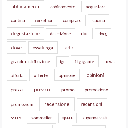
abbinamenti
abbinamento
acquistare
cucina
cantina
comprare
carrefour
degustazione
doc
descrizione
docg
gdo
dove
esselunga
il gigante
grande distribuzione
news
igt
opinioni
offerte
opinione
offerta
prezzo
prezzi
promo
promozione
recensione
recensioni
promozioni
sommelier
supermercati
rosso
spesa