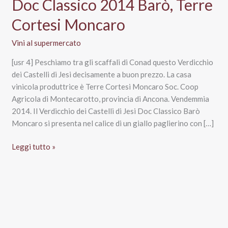
Doc Classico 2014 Barò, Terre
Cortesi Moncaro
Vini al supermercato
[usr 4] Peschiamo tra gli scaffali di Conad questo Verdicchio
dei Castelli di Jesi decisamente a buon prezzo. La casa
vinicola produttrice è Terre Cortesi Moncaro Soc. Coop
Agricola di Montecarotto, provincia di Ancona. Vendemmia
2014. Il Verdicchio dei Castelli di Jesi Doc Classico Barò
Moncaro si presenta nel calice di un giallo paglierino con […]
Verdicchio
Leggi tutto »
dei
Castelli
di
Jesi
Doc
Classico