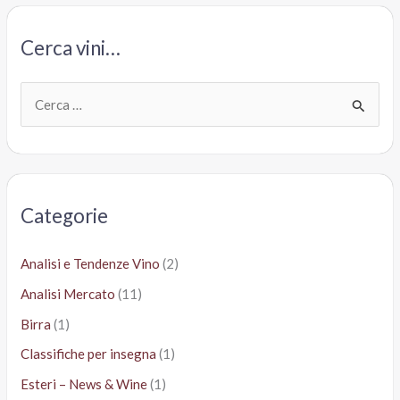
2014
Barò,
Cerca vini…
Terre
Cortesi
Moncaro
C
e
r
c
a
Categorie
:
Analisi e Tendenze Vino
(2)
Analisi Mercato
(11)
Birra
(1)
Classifiche per insegna
(1)
Esteri – News & Wine
(1)