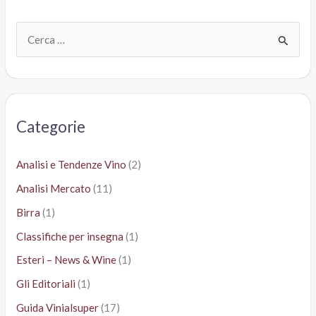
C
e
r
c
a
Categorie
:
Analisi e Tendenze Vino
(2)
Analisi Mercato
(11)
Birra
(1)
Classifiche per insegna
(1)
Esteri – News & Wine
(1)
Gli Editoriali
(1)
Guida Vinialsuper
(17)