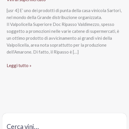
[usr 4] E’ uno dei prodotti di punta della casa vinicola Sartori,
nel mondo della Grande distribuzione organizzata.
Il Valpolicella Superiore Doc Ripasso Valdimezzo, spesso
soggetto a promozioni nelle varie catene di supermercati, è
un ottimo prodotto di avvicinamento ai grandi vini della
Valpolicella, area nota soprattutto per la produzione
dell’Amarone. Di fatto, il Ripasso è […]
Valpolicella
Leggi tutto »
Superiore
Doc
Ripasso
Valdimezzo
2014,
Sartori
Cerca vini…