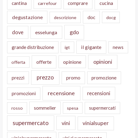
cucina
cantina
comprare
carrefour
degustazione
doc
descrizione
docg
gdo
dove
esselunga
il gigante
grande distribuzione
news
igt
opinioni
offerte
opinione
offerta
prezzo
prezzi
promo
promozione
recensione
recensioni
promozioni
sommelier
supermercati
rosso
spesa
supermercato
vini
vinialsuper
vinialsupermercato