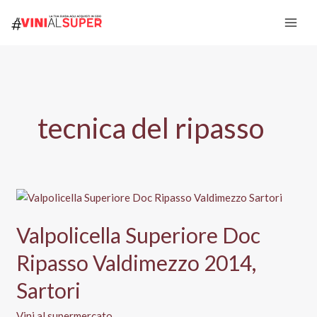
Vai
al
contenuto
tecnica del ripasso
Valpolicella Superiore Doc
Ripasso Valdimezzo 2014,
Sartori
Vini al supermercato