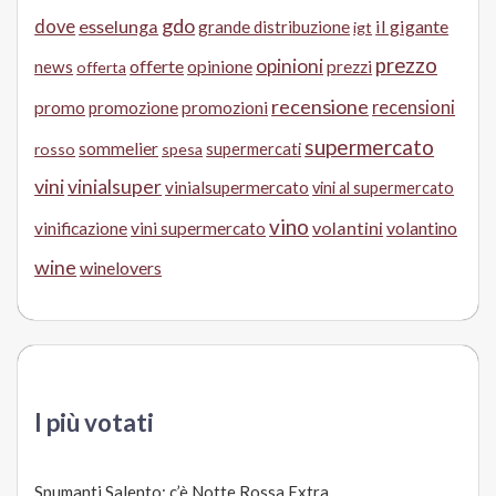
gdo
dove
esselunga
il gigante
grande distribuzione
igt
prezzo
opinioni
offerte
opinione
news
prezzi
offerta
recensione
recensioni
promo
promozione
promozioni
supermercato
sommelier
supermercati
rosso
spesa
vini
vinialsuper
vinialsupermercato
vini al supermercato
vino
volantini
volantino
vinificazione
vini supermercato
wine
winelovers
I più votati
Spumanti Salento: c’è Notte Rossa Extra