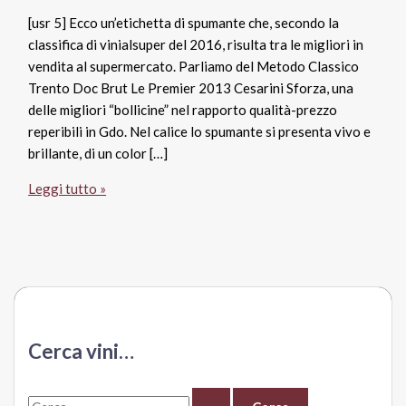
[usr 5] Ecco un’etichetta di spumante che, secondo la
classifica di vinialsuper del 2016, risulta tra le migliori in
vendita al supermercato. Parliamo del Metodo Classico
Trento Doc Brut Le Premier 2013 Cesarini Sforza, una
delle migliori “bollicine” nel rapporto qualità-prezzo
reperibili in Gdo. Nel calice lo spumante si presenta vivo e
brillante, di un color […]
Trento
Leggi tutto »
Doc
Brut
Le
Premier
2013,
Cesarini
Sforza
Cerca vini…
C