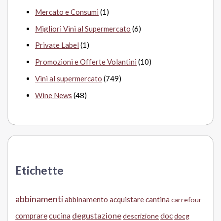
Mercato e Consumi
(1)
Migliori Vini al Supermercato
(6)
Private Label
(1)
Promozioni e Offerte Volantini
(10)
Vini al supermercato
(749)
Wine News
(48)
Etichette
abbinamenti
abbinamento
acquistare
cantina
carrefour
cucina
degustazione
doc
comprare
descrizione
docg