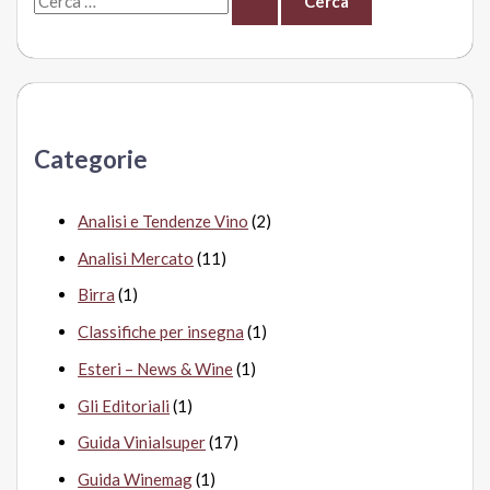
e
r
c
a
Categorie
:
Analisi e Tendenze Vino
(2)
Analisi Mercato
(11)
Birra
(1)
Classifiche per insegna
(1)
Esteri – News & Wine
(1)
Gli Editoriali
(1)
Guida Vinialsuper
(17)
Guida Winemag
(1)