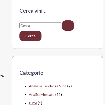
Cerca vini…
C
e
r
c
a
:
Categorie
ata
Analisi e Tendenze Vino
(2)
Analisi Mercato
(11)
Birra
(1)