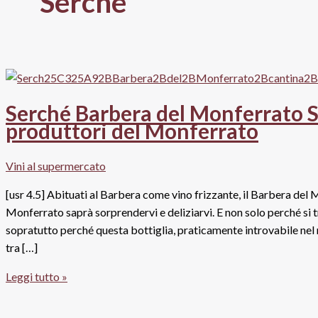
Serché
Serché Barbera del Monferrato 
produttori del Monferrato
Vini al supermercato
[usr 4.5] Abituati al Barbera come vino frizzante, il Barbera de
Monferrato saprà sorprendervi e deliziarvi. E non solo perché si t
sopratutto perché questa bottiglia, praticamente introvabile nel
tra […]
Serché
Leggi tutto »
Barbera
del