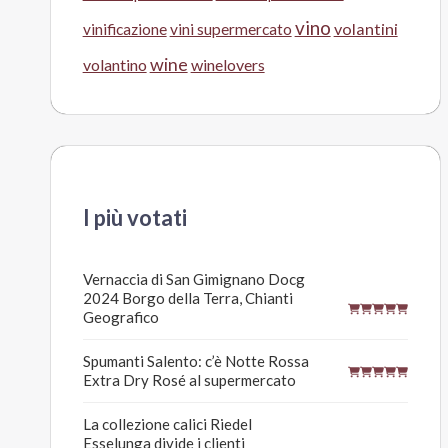
vino
volantini
vinificazione
vini supermercato
wine
volantino
winelovers
I più votati
Vernaccia di San Gimignano Docg
2024 Borgo della Terra, Chianti
Geografico
Spumanti Salento: c’è Notte Rossa
Extra Dry Rosé al supermercato
La collezione calici Riedel
Esselunga divide i clienti