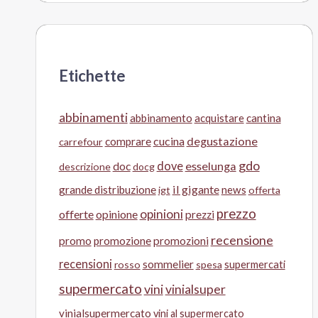
Etichette
abbinamenti
abbinamento
acquistare
cantina
cucina
degustazione
comprare
carrefour
gdo
doc
dove
esselunga
descrizione
docg
il gigante
grande distribuzione
news
igt
offerta
prezzo
opinioni
offerte
opinione
prezzi
recensione
promo
promozione
promozioni
recensioni
sommelier
supermercati
rosso
spesa
supermercato
vini
vinialsuper
vinialsupermercato
vini al supermercato