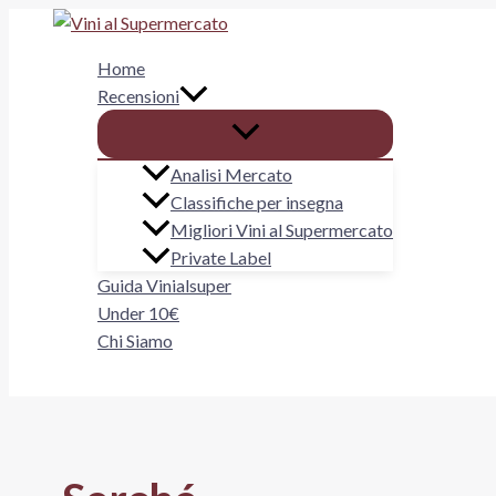
Vai
al
Home
contenuto
Recensioni
Analisi Mercato
Classifiche per insegna
Migliori Vini al Supermercato
Private Label
Guida Vinialsuper
Under 10€
Chi Siamo
Cerca