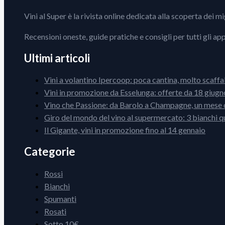
Vini al Super è la rivista online dedicata alla scoperta dei m
Recensioni oneste, guide pratiche e consigli per tutti gli ap
Ultimi articoli
Vini a volantino Ipercoop: poca cantina, molto scaffa
Vini in promozione da Esselunga: offerte da 18 giugno
Vino che Passione: da Barolo a Champagne, un mese d
Giro del mondo del vino al supermercato: 3 bianchi q
Il Gigante, vini in promozione fino al 14 gennaio
Categorie
Rossi
Bianchi
Spumanti
Rosati
Sotto 10€