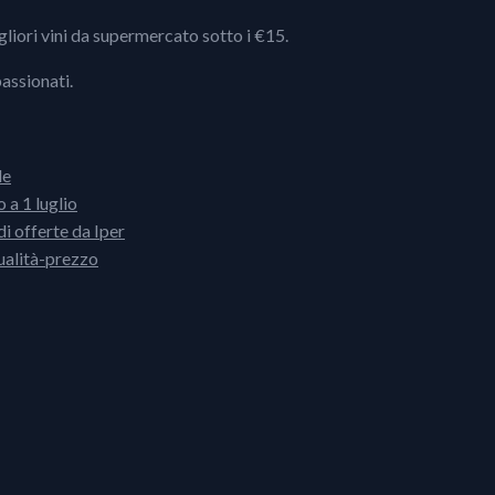
igliori vini da supermercato sotto i €15.
passionati.
le
 a 1 luglio
i offerte da Iper
ualità-prezzo