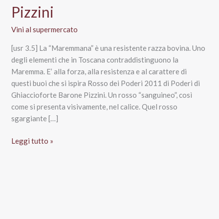
Pizzini
Vini al supermercato
[usr 3.5] La “Maremmana” è una resistente razza bovina. Uno
degli elementi che in Toscana contraddistinguono la
Maremma. E’ alla forza, alla resistenza e al carattere di
questi buoi che si ispira Rosso dei Poderi 2011 di Poderi di
Ghiaccioforte Barone Pizzini. Un rosso “sanguineo”, così
come si presenta visivamente, nel calice. Quel rosso
sgargiante […]
Rosso
Leggi tutto »
dei
Poderi
2011
–
Poderi
Ghiaccioforte