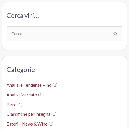
Barone
Pizzini
Cerca vini…
C
e
r
c
a
Categorie
:
Analisi e Tendenze Vino
(2)
Analisi Mercato
(11)
Birra
(1)
Classifiche per insegna
(1)
Esteri – News & Wine
(1)