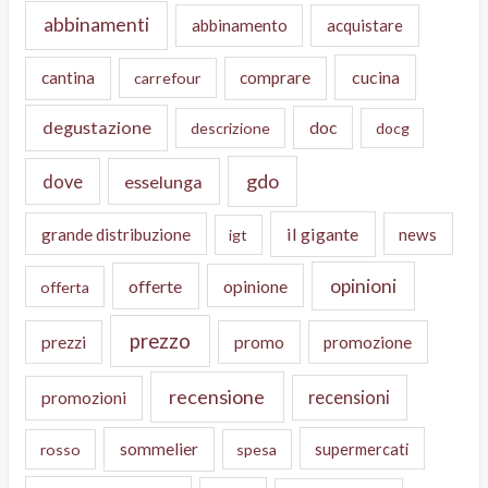
abbinamenti
abbinamento
acquistare
cucina
cantina
comprare
carrefour
degustazione
doc
descrizione
docg
gdo
dove
esselunga
il gigante
grande distribuzione
news
igt
opinioni
offerte
opinione
offerta
prezzo
prezzi
promo
promozione
recensione
recensioni
promozioni
sommelier
supermercati
rosso
spesa