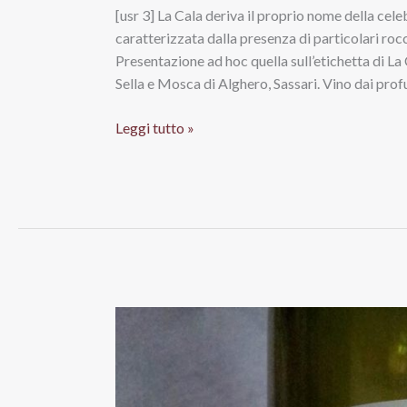
[usr 3] La Cala deriva il proprio nome della cele
caratterizzata dalla presenza di particolari ro
Presentazione ad hoc quella sull’etichetta di L
Sella e Mosca di Alghero, Sassari. Vino dai prof
La
Leggi tutto »
Cala
Vermentino
di
Sardegna
Doc
,
Sella
e
Mosca