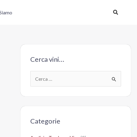
Cerca
 Siamo
Cerca vini…
C
e
r
c
a
Categorie
: