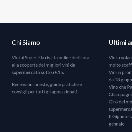
Chi Siamo
Ultimi ar
Vini al Super è la rivista online dedicata
Vini a vola
alla scoperta dei migliori vini da
molto scaff
supermercato sotto i €15.
Vini in pro
da 18 giugno
Recensioni oneste, guide pratiche e
Vino che Pa
consigli per tutti gli appassionati.
Champagne, 
Giro del mo
supermercat
Il Gigante, 
gennaio