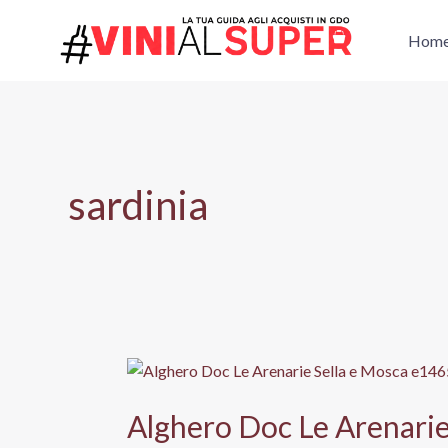
Vai
al
Hom
contenuto
sardinia
Alghero Doc Le Arenarie