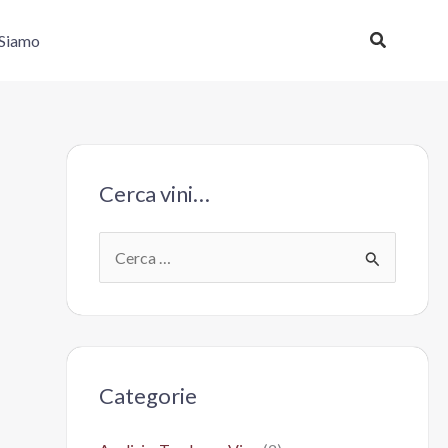
Cerca
 Siamo
Cerca vini…
C
e
r
c
a
Categorie
: