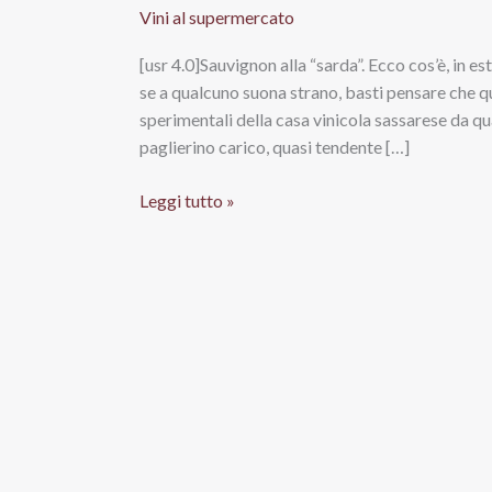
Vini al supermercato
[usr 4.0]Sauvignon alla “sarda”. Ecco cos’è, in e
se a qualcuno suona strano, basti pensare che qu
sperimentali della casa vinicola sassarese da quas
paglierino carico, quasi tendente […]
Alghero
Leggi tutto »
Doc
Le
Arenarie
2014,
Sella
e
Mosca