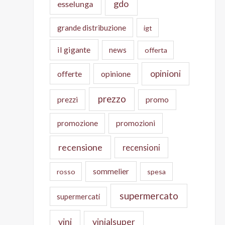
gdo
esselunga
grande distribuzione
igt
il gigante
news
offerta
opinioni
offerte
opinione
prezzo
prezzi
promo
promozione
promozioni
recensione
recensioni
sommelier
rosso
spesa
supermercato
supermercati
vini
vinialsuper