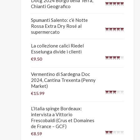
Docg 2024 Borgo della Terra,
Chianti Geografico
Spumanti Salento: c’è Notte
Rossa Extra Dry Rosé al
supermercato
La collezione calici Riedel
Esselunga divide i clienti
€9.50
Vermentino di Sardegna Doc
2024, Cantina Trexenta (Penny
Market)
€15.99
L’Italia spinge Bordeaux:
intervista a Vittorio
Frescobaldi (Crus et Domaines
de France – GCF)
€8.59