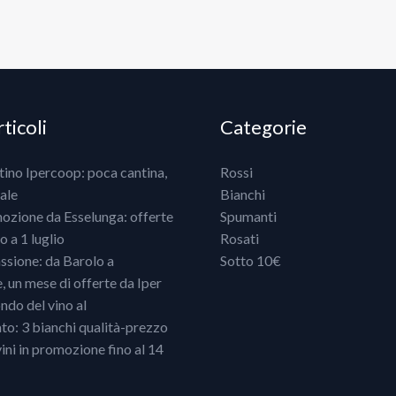
ticoli
Categorie
ntino Ipercoop: poca cantina,
Rossi
ale
Bianchi
mozione da Esselunga: offerte
Spumanti
 a 1 luglio
Rosati
ssione: da Barolo a
Sotto 10€
un mese di offerte da Iper
ndo del vino al
o: 3 bianchi qualità-prezzo
vini in promozione fino al 14