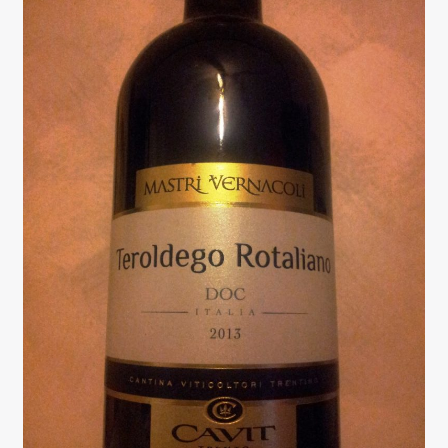
2011,
Cantina
Lidl
Selezione
Gambero
Rosso