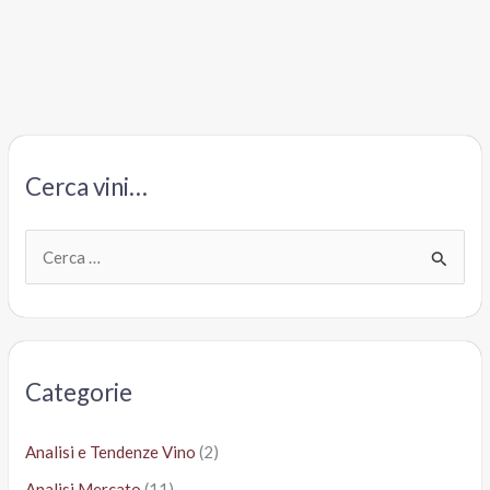
Doc
Mastri
Vernacoli
Cavit
Trento
Cerca vini…
C
e
r
c
a
Categorie
:
Analisi e Tendenze Vino
(2)
Analisi Mercato
(11)