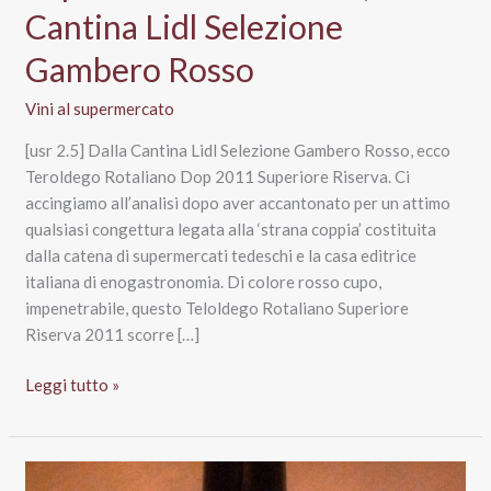
Cantina Lidl Selezione
Gambero Rosso
Vini al supermercato
[usr 2.5] Dalla Cantina Lidl Selezione Gambero Rosso, ecco
Teroldego Rotaliano Dop 2011 Superiore Riserva. Ci
accingiamo all’analisi dopo aver accantonato per un attimo
qualsiasi congettura legata alla ‘strana coppia’ costituita
dalla catena di supermercati tedeschi e la casa editrice
italiana di enogastronomia. Di colore rosso cupo,
impenetrabile, questo Teloldego Rotaliano Superiore
Riserva 2011 scorre […]
Teroldego
Leggi tutto »
Rotaliano
Dop
Superiore
Riserva