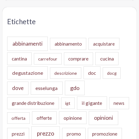
Etichette
abbinamenti
abbinamento
acquistare
cucina
cantina
comprare
carrefour
degustazione
doc
descrizione
docg
gdo
dove
esselunga
il gigante
grande distribuzione
news
igt
opinioni
offerte
opinione
offerta
prezzo
prezzi
promo
promozione