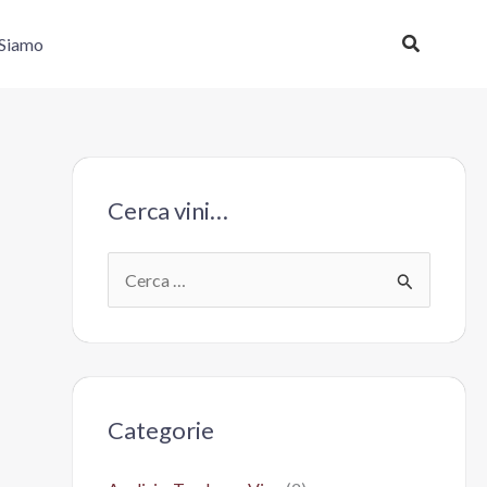
Cerca
 Siamo
Cerca vini…
C
e
r
c
a
Categorie
: