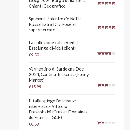
Docg 2024 Borgo della Terra,
Chianti Geografico
Spumanti Salento: c’è Notte
Rossa Extra Dry Rosé al
supermercato
La collezione calici Riedel
Esselunga divide i clienti
€9.50
Vermentino di Sardegna Doc
2024, Cantina Trexenta (Penny
Market)
€15.99
L’Italia spinge Bordeaux:
intervista a Vittorio
Frescobaldi (Crus et Domaines
de France – GCF)
€8.59