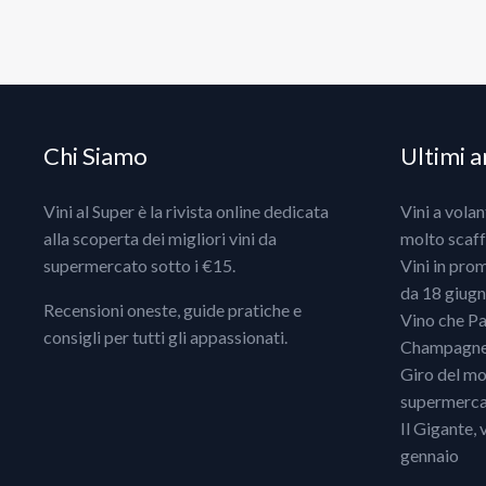
Chi Siamo
Ultimi ar
Vini al Super è la rivista online dedicata
Vini a vola
alla scoperta dei migliori vini da
molto scaff
supermercato sotto i €15.
Vini in pro
da 18 giugno
Recensioni oneste, guide pratiche e
Vino che Pa
consigli per tutti gli appassionati.
Champagne, 
Giro del mo
supermercat
Il Gigante, 
gennaio