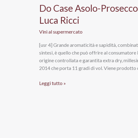
Do Case Asolo-Prosecco
Luca Ricci
Vini al supermercato
[usr 4] Grande aromaticità e sapidità, combinate
sintesi, è quello che può offrire al consumator
origine controllata e garantita extra dry, milles
2014 che porta 11 gradi di vol. Viene prodotto 
Do
Leggi tutto »
Case
Asolo-
Prosecco
superiore
DOCG
–
Az.