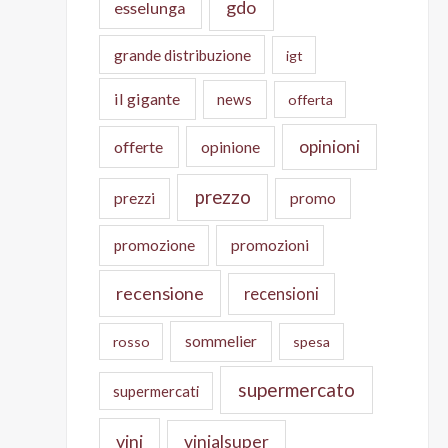
gdo
esselunga
grande distribuzione
igt
il gigante
news
offerta
opinioni
offerte
opinione
prezzo
prezzi
promo
promozione
promozioni
recensione
recensioni
sommelier
rosso
spesa
supermercato
supermercati
vini
vinialsuper