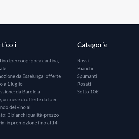
ticoli
Categorie
ntino Ipercoop: poca cantina,
Rossi
ale
Bianchi
mozione da Esselunga: offerte
Spumanti
 a 1 luglio
Rosati
ssione: da Barolo a
Sotto 10€
un mese di offerte da Iper
ndo del vino al
o: 3 bianchi qualità-prezzo
vini in promozione fino al 14