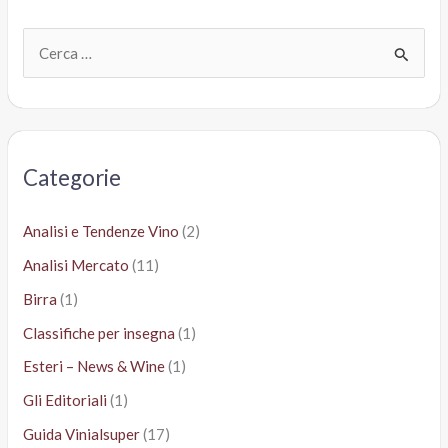
2016
C
e
r
c
a
Categorie
:
Analisi e Tendenze Vino
(2)
Analisi Mercato
(11)
Birra
(1)
Classifiche per insegna
(1)
Esteri – News & Wine
(1)
Gli Editoriali
(1)
Guida Vinialsuper
(17)