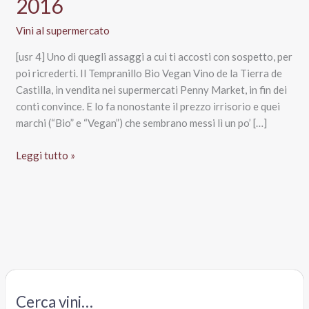
2016
Vini al supermercato
[usr 4] Uno di quegli assaggi a cui ti accosti con sospetto, per
poi ricrederti. Il Tempranillo Bio Vegan Vino de la Tierra de
Castilla, in vendita nei supermercati Penny Market, in fin dei
conti convince. E lo fa nonostante il prezzo irrisorio e quei
marchi (“Bio” e “Vegan”) che sembrano messi lì un po’ […]
Tempranillo
Leggi tutto »
Bio
Vegan
Igp
Vino
de
la
Tierra
de
Cerca vini…
Castilla