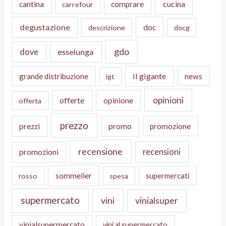
cucina
cantina
comprare
carrefour
degustazione
doc
descrizione
docg
gdo
dove
esselunga
il gigante
grande distribuzione
news
igt
opinioni
offerte
opinione
offerta
prezzo
prezzi
promo
promozione
recensione
recensioni
promozioni
sommelier
supermercati
rosso
spesa
supermercato
vini
vinialsuper
vinialsupermercato
vini al supermercato