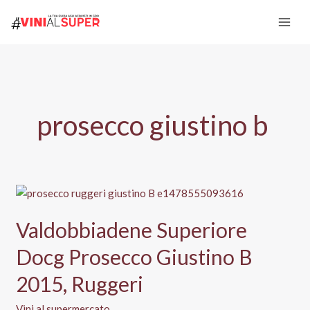
Vai
al
contenuto
prosecco giustino b
Valdobbiadene Superiore
Docg Prosecco Giustino B
2015, Ruggeri
Vini al supermercato