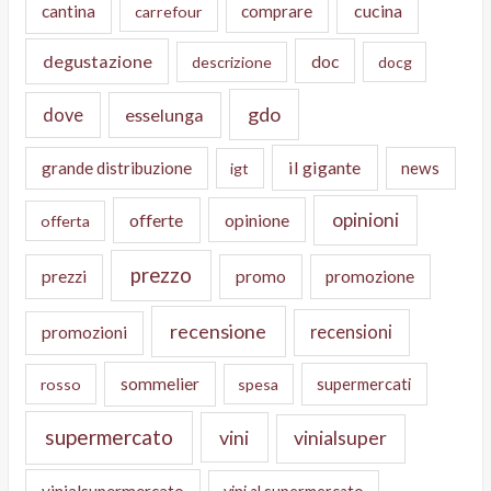
cucina
cantina
comprare
carrefour
degustazione
doc
descrizione
docg
gdo
dove
esselunga
il gigante
grande distribuzione
news
igt
opinioni
offerte
opinione
offerta
prezzo
prezzi
promo
promozione
recensione
recensioni
promozioni
sommelier
supermercati
rosso
spesa
supermercato
vini
vinialsuper
vinialsupermercato