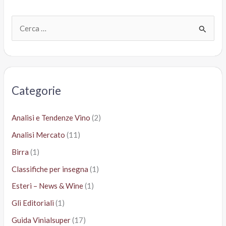
C
e
r
c
a
Categorie
:
Analisi e Tendenze Vino
(2)
Analisi Mercato
(11)
Birra
(1)
Classifiche per insegna
(1)
Esteri – News & Wine
(1)
Gli Editoriali
(1)
Guida Vinialsuper
(17)