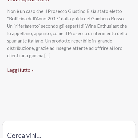
Non è un caso che il Prosecco Giustino B sia stato eletto
“Bollicina dell’Anno 2017” dalla guida del Gambero Rosso.
Un “riferimento” secondo gli esperti di Wine Enthusiast che
lo appellano, appunto, come il Prosecco di riferimento dello
spumante italiano. Un prodotto reperibile in grande
distribuzione, grazie ad insegne attente ad offrire ai loro
clienti una gamma […]
Valdobbiadene
Leggi tutto »
Superiore
Docg
Prosecco
Giustino
B
2015,
Ruggeri
Cerca vini…