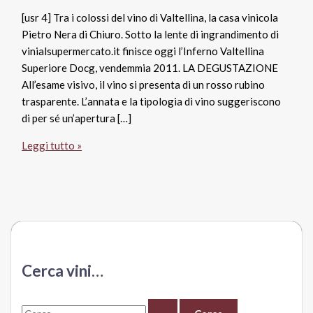
[usr 4] Tra i colossi del vino di Valtellina, la casa vinicola
Pietro Nera di Chiuro. Sotto la lente di ingrandimento di
vinialsupermercato.it finisce oggi l’Inferno Valtellina
Superiore Docg, vendemmia 2011. LA DEGUSTAZIONE
All’esame visivo, il vino si presenta di un rosso rubino
trasparente. L’annata e la tipologia di vino suggeriscono
di per sé un’apertura […]
Inferno
Leggi tutto »
Valtellina
Superiore
Docg
2011,
Nera
Cerca vini…
C