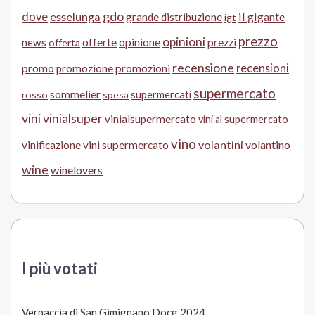
gdo
dove
esselunga
il gigante
grande distribuzione
igt
prezzo
opinioni
offerte
opinione
news
prezzi
offerta
recensione
recensioni
promo
promozione
promozioni
supermercato
sommelier
supermercati
rosso
spesa
vini
vinialsuper
vinialsupermercato
vini al supermercato
vino
volantini
volantino
vinificazione
vini supermercato
wine
winelovers
I più votati
Vernaccia di San Gimignano Docg 2024