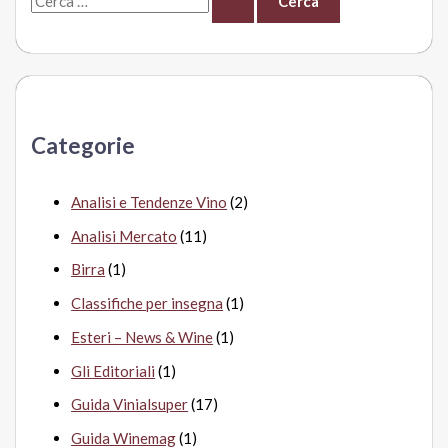
e
r
c
a
Categorie
:
Analisi e Tendenze Vino
(2)
Analisi Mercato
(11)
Birra
(1)
Classifiche per insegna
(1)
Esteri – News & Wine
(1)
Gli Editoriali
(1)
Guida Vinialsuper
(17)
Guida Winemag
(1)