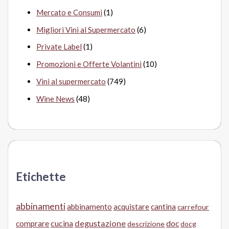
Mercato e Consumi
(1)
Migliori Vini al Supermercato
(6)
Private Label
(1)
Promozioni e Offerte Volantini
(10)
Vini al supermercato
(749)
Wine News
(48)
Etichette
abbinamenti
abbinamento
acquistare
cantina
carrefour
cucina
degustazione
doc
comprare
descrizione
docg