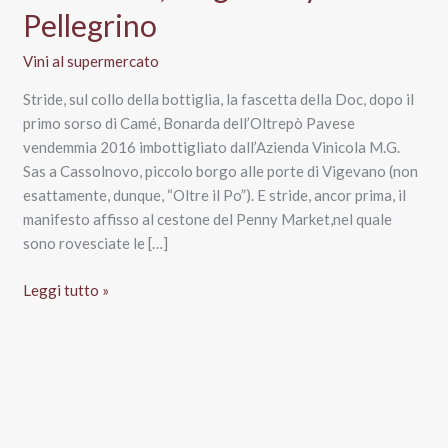
Pellegrino
Vini al supermercato
Stride, sul collo della bottiglia, la fascetta della Doc, dopo il
primo sorso di Camé, Bonarda dell’Oltrepò Pavese
vendemmia 2016 imbottigliato dall’Azienda Vinicola M.G.
Sas a Cassolnovo, piccolo borgo alle porte di Vigevano (non
esattamente, dunque, “Oltre il Po”). E stride, ancor prima, il
manifesto affisso al cestone del Penny Market,nel quale
sono rovesciate le […]
Penny
Leggi tutto »
Market,
il
“vino
del
mese”
è