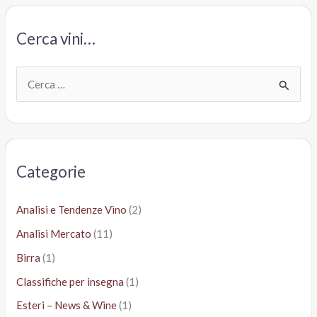
un
insulto
Cerca vini…
all’Oltrepò.
Per
2
C
euro,
e
meglio
r
il
c
Syrah
Pellegrino
a
Categorie
:
Analisi e Tendenze Vino
(2)
Analisi Mercato
(11)
Birra
(1)
Classifiche per insegna
(1)
Esteri – News & Wine
(1)