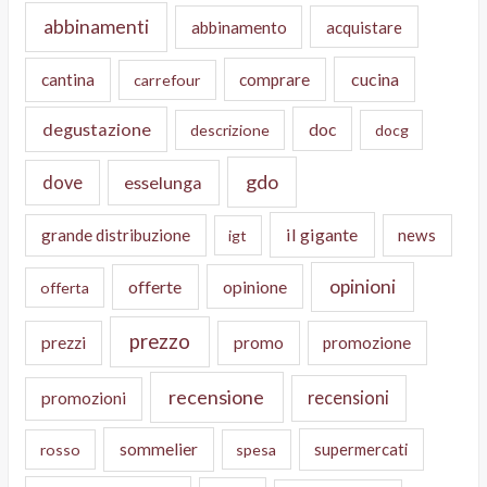
abbinamenti
abbinamento
acquistare
cucina
cantina
comprare
carrefour
degustazione
doc
descrizione
docg
gdo
dove
esselunga
il gigante
grande distribuzione
news
igt
opinioni
offerte
opinione
offerta
prezzo
prezzi
promo
promozione
recensione
recensioni
promozioni
sommelier
supermercati
rosso
spesa