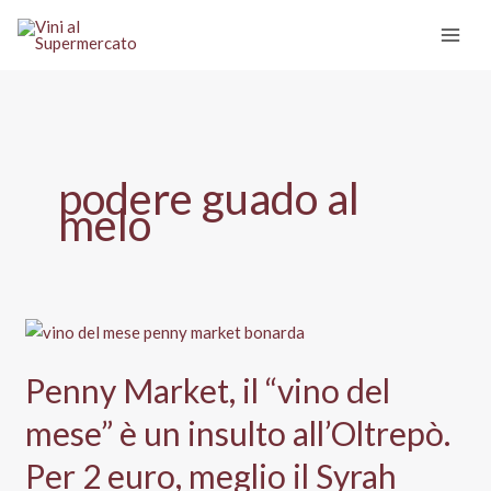
Vai
al
contenuto
podere guado al
melo
Penny Market, il “vino del
mese” è un insulto all’Oltrepò.
Per 2 euro, meglio il Syrah