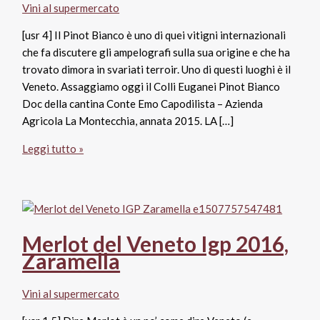
Vini al supermercato
[usr 4] Il Pinot Bianco è uno di quei vitigni internazionali
che fa discutere gli ampelografi sulla sua origine e che ha
trovato dimora in svariati terroir. Uno di questi luoghi è il
Veneto. Assaggiamo oggi il Colli Euganei Pinot Bianco
Doc della cantina Conte Emo Capodilista – Azienda
Agricola La Montecchia, annata 2015. LA […]
Colli
Leggi tutto »
Euganei
Pinot
Bianco
Doc
2015,
Merlot del Veneto Igp 2016,
Conte
Zaramella
Emo
Capodilista
Vini al supermercato