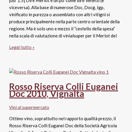
[usr 1.5] Dire Merlot è un po’ come dire Veneto (e
viceversa). Alla base di numerose Doc, Docg, Igp,
vinificato in purezza o assemblato con altri vitigni si
produce principalmente nella parte centro orientale della
regione. Ma è solo uno e mezzo il “cestello della spesa”
nella scala di valutazione di vinialsuper per il Merlot del
Merlot
Leggi tutto »
del
Veneto
Igp
2016,
Zaramella
Rosso Riserva Colli Euganei
Doc 2010, Vignalta
Vini al supermercato
Ottimo vino, soprattutto nel rapporto qualità prezzo, il
Rosso Riserva Colli Euganei Doc della Società Agricola