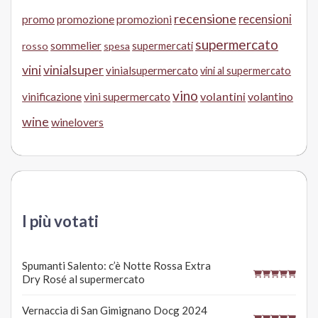
recensione
recensioni
promo
promozione
promozioni
supermercato
sommelier
supermercati
rosso
spesa
vini
vinialsuper
vinialsupermercato
vini al supermercato
vino
volantini
volantino
vinificazione
vini supermercato
wine
winelovers
I più votati
Spumanti Salento: c’è Notte Rossa Extra
Dry Rosé al supermercato
Vernaccia di San Gimignano Docg 2024