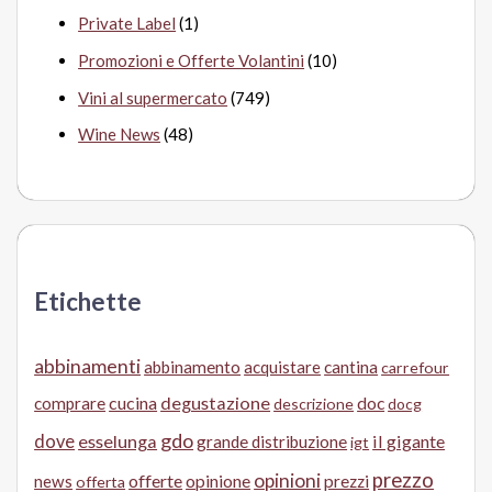
Private Label
(1)
Promozioni e Offerte Volantini
(10)
Vini al supermercato
(749)
Wine News
(48)
Etichette
abbinamenti
abbinamento
acquistare
cantina
carrefour
cucina
degustazione
doc
comprare
descrizione
docg
gdo
dove
esselunga
il gigante
grande distribuzione
igt
prezzo
opinioni
offerte
opinione
news
prezzi
offerta