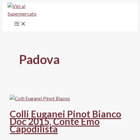
Vai
al
contenuto
Padova
Colli Euganei Pinot Bianco
Doc 2015, Conte Emo
Capodilista