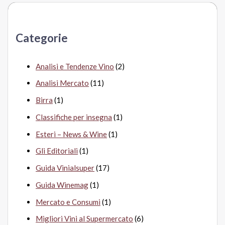
c
a
Categorie
:
Analisi e Tendenze Vino
(2)
Analisi Mercato
(11)
Birra
(1)
Classifiche per insegna
(1)
Esteri – News & Wine
(1)
Gli Editoriali
(1)
Guida Vinialsuper
(17)
Guida Winemag
(1)
Mercato e Consumi
(1)
Migliori Vini al Supermercato
(6)