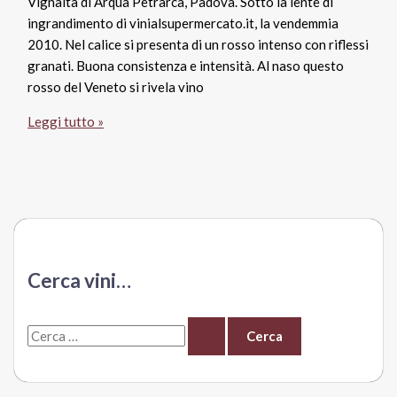
Vignalta di Arquà Petrarca, Padova. Sotto la lente di
ingrandimento di vinialsupermercato.it, la vendemmia
2010. Nel calice si presenta di un rosso intenso con riflessi
granati. Buona consistenza e intensità. Al naso questo
rosso del Veneto si rivela vino
Rosso
Leggi tutto »
Riserva
Colli
Euganei
Doc
2010,
Vignalta
Cerca vini…
C
e
r