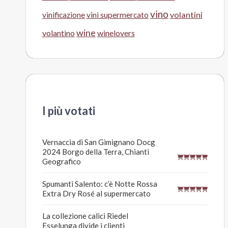
vino
volantini
vinificazione
vini supermercato
wine
volantino
winelovers
I più votati
Vernaccia di San Gimignano Docg
2024 Borgo della Terra, Chianti
Geografico
Spumanti Salento: c’è Notte Rossa
Extra Dry Rosé al supermercato
La collezione calici Riedel
Esselunga divide i clienti