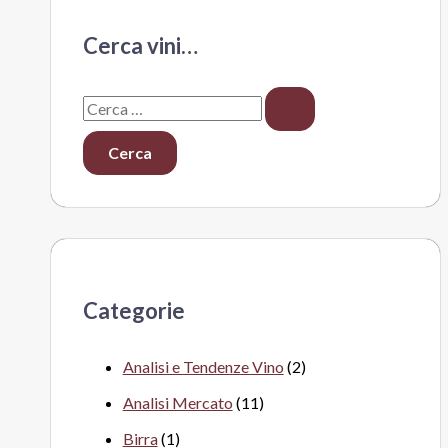
Cerca vini…
C
e
r
c
a
:
Categorie
Analisi e Tendenze Vino
(2)
Analisi Mercato
(11)
Birra
(1)