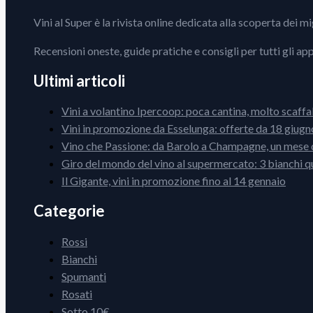
Vini al Super è la rivista online dedicata alla scoperta dei m
Recensioni oneste, guide pratiche e consigli per tutti gli ap
Ultimi articoli
Vini a volantino Ipercoop: poca cantina, molto scaffa
Vini in promozione da Esselunga: offerte da 18 giugno
Vino che Passione: da Barolo a Champagne, un mese d
Giro del mondo del vino al supermercato: 3 bianchi q
Il Gigante, vini in promozione fino al 14 gennaio
Categorie
Rossi
Bianchi
Spumanti
Rosati
Sotto 10€