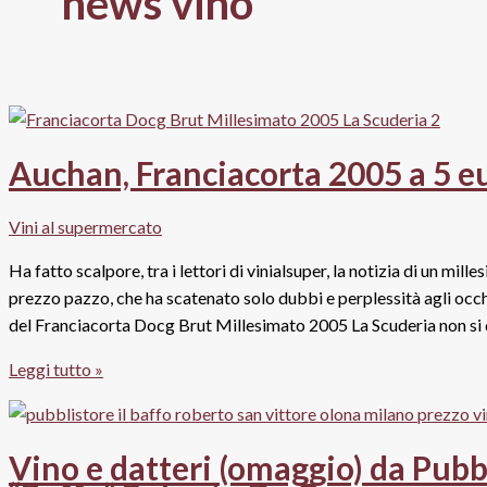
news vino
Auchan, Franciacorta 2005 a 5 eur
Vini al supermercato
Ha fatto scalpore, tra i lettori di vinialsuper, la notizia di un m
prezzo pazzo, che ha scatenato solo dubbi e perplessità agli occhi
del Franciacorta Docg Brut Millesimato 2005 La Scuderia non si d
Auchan,
Leggi tutto »
Franciacorta
2005
a
Vino e datteri (omaggio) da Pubbl
5