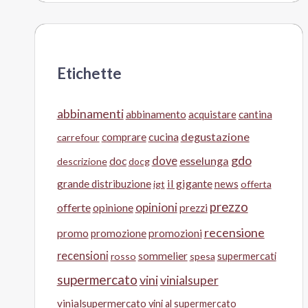
Etichette
abbinamenti
abbinamento
acquistare
cantina
cucina
degustazione
comprare
carrefour
gdo
doc
dove
esselunga
descrizione
docg
il gigante
grande distribuzione
news
igt
offerta
prezzo
opinioni
offerte
opinione
prezzi
recensione
promo
promozione
promozioni
recensioni
sommelier
supermercati
rosso
spesa
supermercato
vini
vinialsuper
vinialsupermercato
vini al supermercato