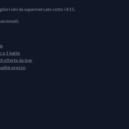
igliori vini da supermercato sotto i €15.
passionati.
le
 a 1 luglio
i offerte da Iper
ualità-prezzo