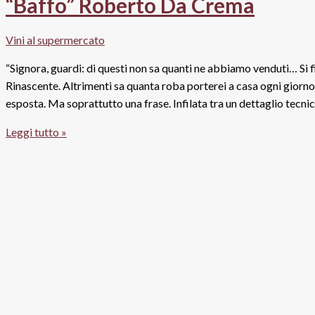
“Baffo” Roberto Da Crema
euro:
tutta
Vini al supermercato
la
verità
“Signora, guardi: di questi non sa quanti ne abbiamo venduti… Si fi
Rinascente. Altrimenti sa quanta roba porterei a casa ogni giorno?
esposta. Ma soprattutto una frase. Infilata tra un dettaglio tecnico
Vino
Leggi tutto »
e
datteri
(omaggio)
da
Pubbli
Store:
il
nuovo
business
del