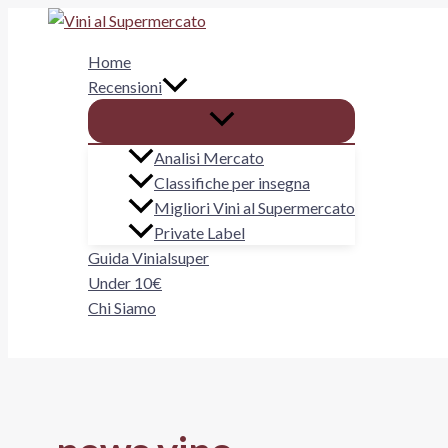
Vai
al
Home
contenuto
Recensioni
Analisi Mercato
Classifiche per insegna
Migliori Vini al Supermercato
Private Label
Guida Vinialsuper
Under 10€
Chi Siamo
Cerca