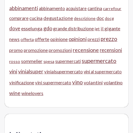
abbinamenti
abbinamento
acquistare
cantina
carrefour
cucina
degustazione
doc
comprare
descrizione
docg
gdo
dove
esselunga
il gigante
grande distribuzione
igt
prezzo
opinioni
offerte
opinione
news
prezzi
offerta
recensione
recensioni
promo
promozione
promozioni
supermercato
sommelier
supermercati
rosso
spesa
vini
vinialsuper
vinialsupermercato
vini al supermercato
vino
volantini
volantino
vinificazione
vini supermercato
wine
winelovers