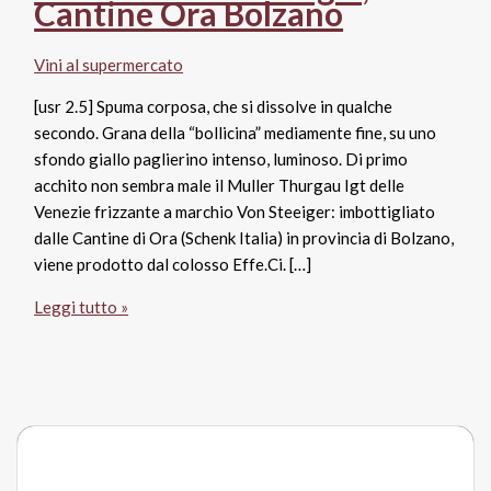
Cantine Ora Bolzano
Vini al supermercato
[usr 2.5] Spuma corposa, che si dissolve in qualche
secondo. Grana della “bollicina” mediamente fine, su uno
sfondo giallo paglierino intenso, luminoso. Di primo
acchito non sembra male il Muller Thurgau Igt delle
Venezie frizzante a marchio Von Steeiger: imbottigliato
dalle Cantine di Ora (Schenk Italia) in provincia di Bolzano,
viene prodotto dal colosso Effe.Ci. […]
Muller
Leggi tutto »
Thurgau
Igt
Venezie
frizzante
Von
Steeiger,
Cantine