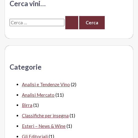
Cerca vini…
Ora
Bolzano
C
e
r
c
a
Categorie
:
Analisi e Tendenze Vino
(2)
Analisi Mercato
(11)
Birra
(1)
Classifiche per insegna
(1)
Esteri – News & Wine
(1)
Gli Editoriali
(1)