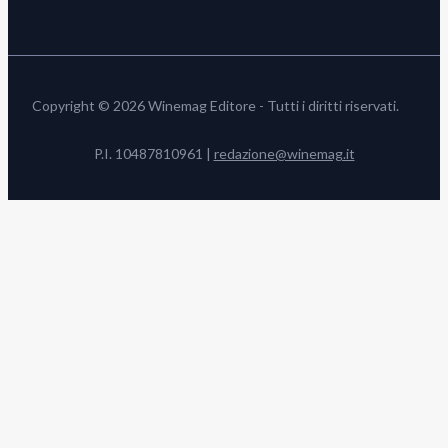
Copyright © 2026 Winemag Editore - Tutti i diritti riservati.
P.I. 10487810961 |
redazione@winemag.it