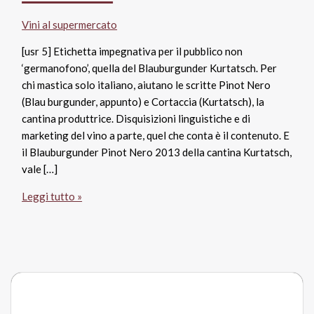
Vini al supermercato
[usr 5] Etichetta impegnativa per il pubblico non
‘germanofono’, quella del Blauburgunder Kurtatsch. Per
chi mastica solo italiano, aiutano le scritte Pinot Nero
(Blau burgunder, appunto) e Cortaccia (Kurtatsch), la
cantina produttrice. Disquisizioni linguistiche e di
marketing del vino a parte, quel che conta è il contenuto. E
il Blauburgunder Pinot Nero 2013 della cantina Kurtatsch,
vale […]
Pinot
Leggi tutto »
Nero
Sudtirol
Alto
Adige
Doc
2013,
Cantina