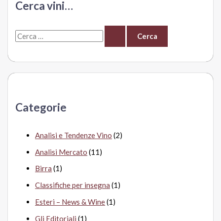
Cerca vini…
Cortaccia
C
e
r
c
a
Categorie
:
Analisi e Tendenze Vino
(2)
Analisi Mercato
(11)
Birra
(1)
Classifiche per insegna
(1)
Esteri – News & Wine
(1)
Gli Editoriali
(1)