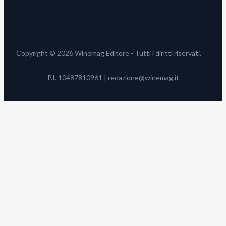
Copyright © 2026 Winemag Editore - Tutti i diritti riservati.
P.I. 10487810961 |
redazione@winemag.it