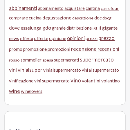
abbinamenti
abbinamento
acquistare
cantina
carrefour
cucina
degustazione
doc
comprare
descrizione
docg
gdo
dove
esselunga
il gigante
grande distribuzione
igt
prezzo
opinioni
offerte
opinione
news
prezzi
offerta
recensione
recensioni
promo
promozione
promozioni
supermercato
sommelier
supermercati
rosso
spesa
vini
vinialsuper
vinialsupermercato
vini al supermercato
vino
volantini
volantino
vinificazione
vini supermercato
wine
winelovers