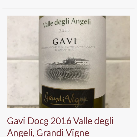
e
Golia:
Ferraris
Agricola
porta
il
Ruchè
da
Lidl
Gavi Docg 2016 Valle degli
Angeli, Grandi Vigne