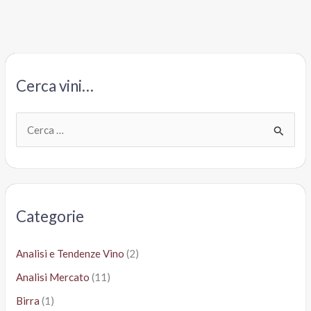
Superiore
2012
–
Cantina
produttori
Cerca vini…
del
Monferrato
C
e
r
c
a
Categorie
:
Analisi e Tendenze Vino
(2)
Analisi Mercato
(11)
Birra
(1)