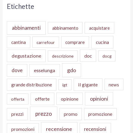
Etichette
abbinamenti
abbinamento
acquistare
cucina
cantina
comprare
carrefour
degustazione
doc
descrizione
docg
gdo
dove
esselunga
il gigante
grande distribuzione
news
igt
opinioni
offerte
opinione
offerta
prezzo
prezzi
promo
promozione
recensione
recensioni
promozioni