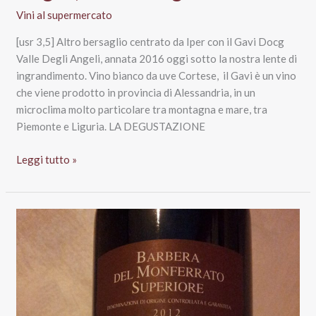
Vini al supermercato
[usr 3,5] Altro bersaglio centrato da Iper con il Gavi Docg
Valle Degli Angeli, annata 2016 oggi sotto la nostra lente di
ingrandimento. Vino bianco da uve Cortese, il Gavi è un vino
che viene prodotto in provincia di Alessandria, in un
microclima molto particolare tra montagna e mare, tra
Piemonte e Liguria. LA DEGUSTAZIONE
Gavi
Leggi tutto »
Docg
2016
Valle
degli
Angeli,
Grandi
Vigne