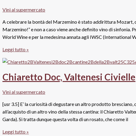
Vite
Vini al supermercato
2015,
La
A celebrare la bontà del Marzemino è stato addirittura Mozart, che
Vis
Marzemino!” e non a caso viene anche definito vino di sinfonia. P
World Wine e per la medesima annata agli IWSC (International W
Marzemino
Leggi tutto »
Trentino
Doc
2014,
Chiaretto Doc, Valtenesi Civielle
Mezzacorona
Vini al supermercato
[usr 3.5] E’ la curiosità di degustare un altro prodotto bresciano,
all’acquisto di un altro vino della stessa cantina: il Chiaretto Val
Garda). Si tratta dunque questa volta di un rosato, che come il
Chiaretto
Leggi tutto »