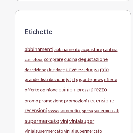
Etichette
abbinamenti
abbinamento
acquistare
cantina
cucina
degustazione
comprare
carrefour
gdo
doc
dove
esselunga
descrizione
docg
il gigante
grande distribuzione
news
igt
offerta
prezzo
opinioni
offerte
opinione
prezzi
recensione
promo
promozione
promozioni
recensioni
sommelier
supermercati
rosso
spesa
supermercato
vini
vinialsuper
vinialsupermercato
vini al supermercato