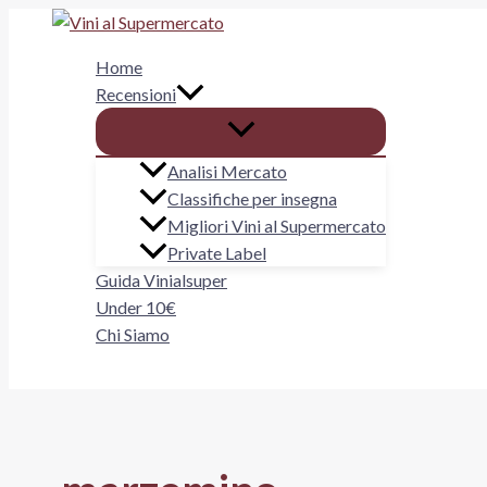
Vai
al
Home
contenuto
Recensioni
Analisi Mercato
Classifiche per insegna
Migliori Vini al Supermercato
Private Label
Guida Vinialsuper
Under 10€
Chi Siamo
Cerca