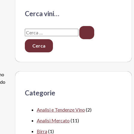
Cerca vini…
C
e
r
c
a
ano
:
ndo
Categorie
Analisi e Tendenze Vino
(2)
Analisi Mercato
(11)
Birra
(1)