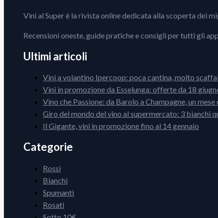
Vini al Super è la rivista online dedicata alla scoperta dei m
Recensioni oneste, guide pratiche e consigli per tutti gli ap
Ultimi articoli
Vini a volantino Ipercoop: poca cantina, molto scaffa
Vini in promozione da Esselunga: offerte da 18 giugno
Vino che Passione: da Barolo a Champagne, un mese d
Giro del mondo del vino al supermercato: 3 bianchi q
Il Gigante, vini in promozione fino al 14 gennaio
Categorie
Rossi
Bianchi
Spumanti
Rosati
Sotto 10€