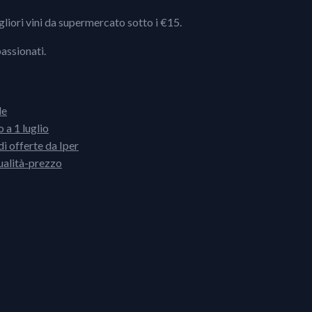
igliori vini da supermercato sotto i €15.
passionati.
le
 a 1 luglio
i offerte da Iper
ualità-prezzo