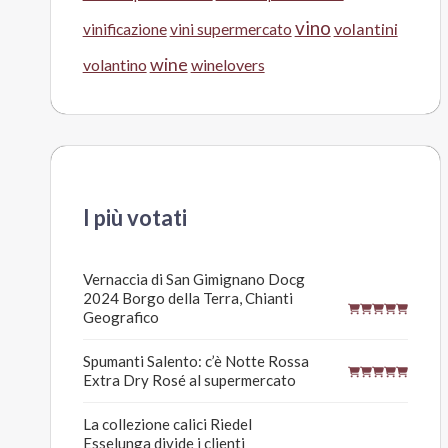
vino
volantini
vinificazione
vini supermercato
wine
volantino
winelovers
I più votati
Vernaccia di San Gimignano Docg
2024 Borgo della Terra, Chianti
Geografico
Spumanti Salento: c’è Notte Rossa
Extra Dry Rosé al supermercato
La collezione calici Riedel
Esselunga divide i clienti