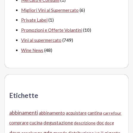
Migliori Vini al Supermercato
(6)
Private Label
(1)
Promozioni e Offerte Volantini
(10)
Vini al supermercato
(749)
Wine News
(48)
Etichette
abbinamenti
abbinamento
acquistare
cantina
carrefour
cucina
degustazione
doc
comprare
descrizione
docg
gdo
dove
esselunga
il gigante