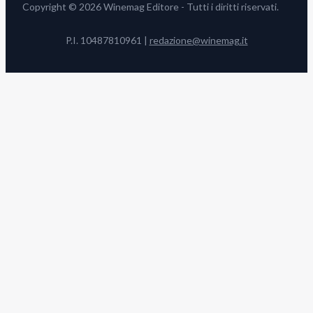
Copyright © 2026 Winemag Editore - Tutti i diritti riservati.
P.I. 10487810961 |
redazione@winemag.it