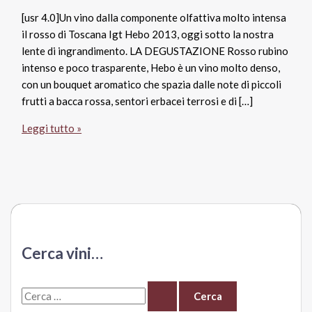
[usr 4.0]Un vino dalla componente olfattiva molto intensa
il rosso di Toscana Igt Hebo 2013, oggi sotto la nostra
lente di ingrandimento. LA DEGUSTAZIONE Rosso rubino
intenso e poco trasparente, Hebo è un vino molto denso,
con un bouquet aromatico che spazia dalle note di piccoli
frutti a bacca rossa, sentori erbacei terrosi e di […]
Toscana
Leggi tutto »
Rosso
Igt
2013
Hebo,
Petra
Cerca vini…
C