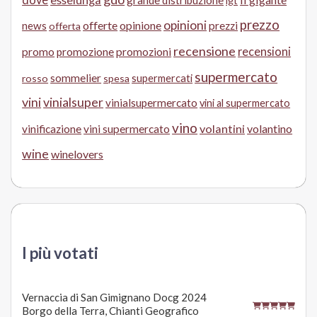
grande distribuzione
igt
prezzo
opinioni
offerte
opinione
news
prezzi
offerta
recensione
recensioni
promo
promozione
promozioni
supermercato
sommelier
supermercati
rosso
spesa
vini
vinialsuper
vinialsupermercato
vini al supermercato
vino
volantini
volantino
vinificazione
vini supermercato
wine
winelovers
I più votati
Vernaccia di San Gimignano Docg 2024
Borgo della Terra, Chianti Geografico