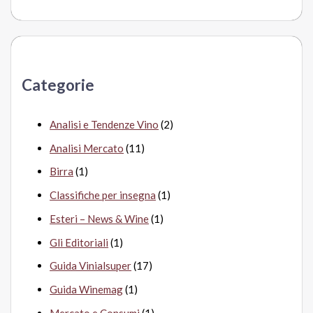
e
r
c
a
Categorie
:
Analisi e Tendenze Vino
(2)
Analisi Mercato
(11)
Birra
(1)
Classifiche per insegna
(1)
Esteri – News & Wine
(1)
Gli Editoriali
(1)
Guida Vinialsuper
(17)
Guida Winemag
(1)
Mercato e Consumi
(1)