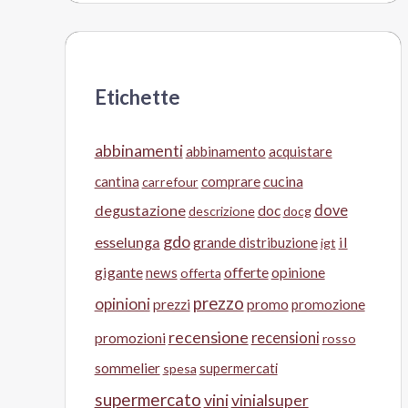
Etichette
abbinamenti
abbinamento
acquistare
cucina
cantina
comprare
carrefour
degustazione
doc
dove
descrizione
docg
gdo
esselunga
il
grande distribuzione
igt
gigante
offerte
opinione
news
offerta
prezzo
opinioni
prezzi
promo
promozione
recensione
recensioni
promozioni
rosso
sommelier
supermercati
spesa
supermercato
vini
vinialsuper