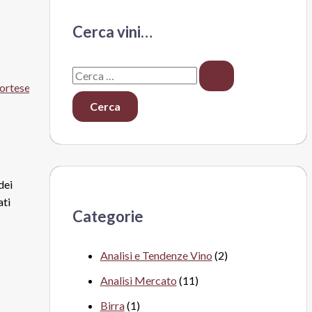
Cerca vini…
C
e
r
c
a
:
dei
ati
Categorie
Analisi e Tendenze Vino
(2)
Analisi Mercato
(11)
Birra
(1)