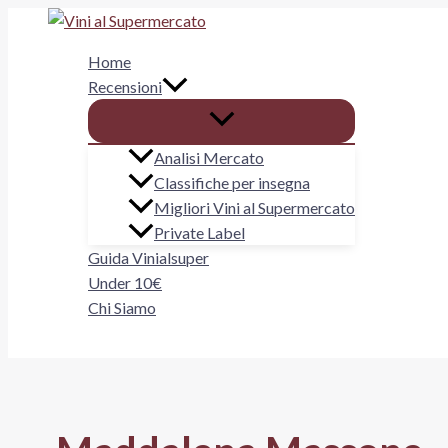
Vai
al
Home
contenuto
Recensioni
Analisi Mercato
Classifiche per insegna
Migliori Vini al Supermercato
Private Label
Guida Vinialsuper
Under 10€
Chi Siamo
Cerca