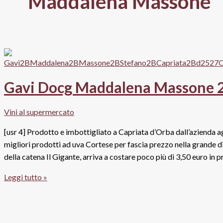
Maddalena Massone
Gavi Docg Maddalena Massone 2
Vini al supermercato
[usr 4] Prodotto e imbottigliato a Capriata d’Orba dall’azienda
migliori prodotti ad uva Cortese per fascia prezzo nella grande 
della catena Il Gigante, arriva a costare poco più di 3,50 euro in 
Gavi
Leggi tutto »
Docg
Maddalena
Massone