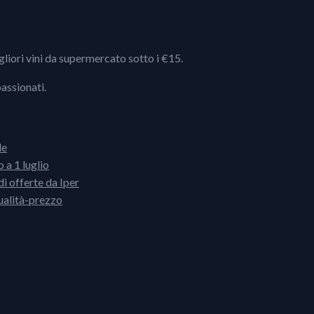
igliori vini da supermercato sotto i €15.
passionati.
le
 a 1 luglio
i offerte da Iper
ualità-prezzo