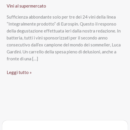
Vini al supermercato
Sufficienza abbondante solo per tre dei 24 vini della linea
“Integralmente prodotto” di Eurospin. Questo il responso
della degustazione effettuata ieri dalla nostra redazione. In
batteria, tutti i vini sponsorizzati per il secondo anno
consecutivo dall’ex campione del mondo dei sommelier, Luca
Gardini. Un carrello della spesa pieno di delusioni, anche a
fronte di una […]
Vini
Leggi tutto »
Eurospin
“Integralmente
prodotti”:
la
degustazione
non
convince