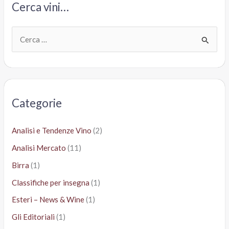
Cerca vini…
C
e
r
c
a
Categorie
:
Analisi e Tendenze Vino
(2)
Analisi Mercato
(11)
Birra
(1)
Classifiche per insegna
(1)
Esteri – News & Wine
(1)
Gli Editoriali
(1)