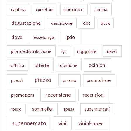
cucina
cantina
comprare
carrefour
degustazione
doc
descrizione
docg
gdo
dove
esselunga
il gigante
grande distribuzione
news
igt
opinioni
offerte
opinione
offerta
prezzo
prezzi
promo
promozione
recensione
recensioni
promozioni
sommelier
supermercati
rosso
spesa
supermercato
vini
vinialsuper