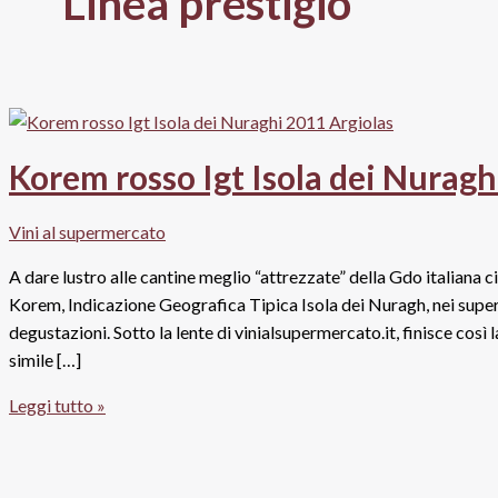
Linea prestigio
Korem rosso Igt Isola dei Nuragh
Vini al supermercato
A dare lustro alle cantine meglio “attrezzate” della Gdo italiana c
Korem, Indicazione Geografica Tipica Isola dei Nuragh, nei superm
degustazioni. Sotto la lente di vinialsupermercato.it, finisce co
simile […]
Korem
Leggi tutto »
rosso
Igt
Isola