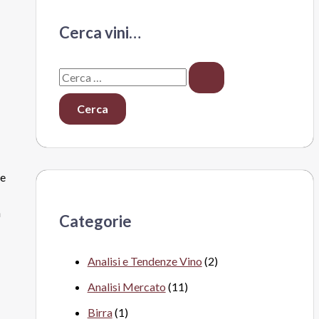
Cerca vini…
C
e
r
c
a
ce
:
n
Categorie
Analisi e Tendenze Vino
(2)
Analisi Mercato
(11)
Birra
(1)