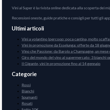
Vini al Super è la rivista online dedicata alla scoperta dei m
Recensioni oneste, guide pratiche e consigli per tutti gli ap
Ultimi articoli
Vini a volantino Ipercoop: poca cantina, molto scaffa
Vini in promozione da Esselunga: offerte da 18 giugno
Vino che Passione: da Barolo a Champagne, un mese d
Giro del mondo del vino al supermercato: 3 bianchi q
Il Gigante, vini in promozione fino al 14 gennaio
Categorie
Rossi
Bianchi
Spumanti
Rosati
Sotto 10€