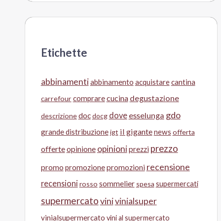
Etichette
abbinamenti
abbinamento
acquistare
cantina
cucina
degustazione
comprare
carrefour
gdo
doc
dove
esselunga
descrizione
docg
il gigante
grande distribuzione
news
igt
offerta
prezzo
opinioni
offerte
opinione
prezzi
recensione
promo
promozione
promozioni
recensioni
sommelier
supermercati
rosso
spesa
supermercato
vini
vinialsuper
vinialsupermercato
vini al supermercato