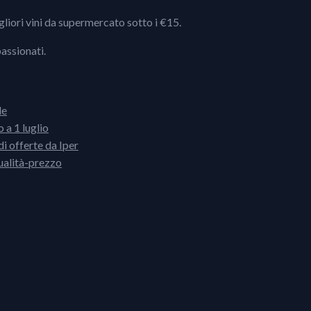
igliori vini da supermercato sotto i €15.
passionati.
le
 a 1 luglio
i offerte da Iper
ualità-prezzo