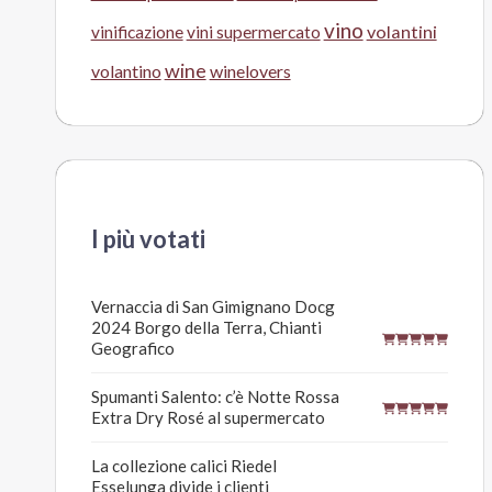
vino
volantini
vinificazione
vini supermercato
wine
volantino
winelovers
I più votati
Vernaccia di San Gimignano Docg
2024 Borgo della Terra, Chianti
Geografico
Spumanti Salento: c’è Notte Rossa
Extra Dry Rosé al supermercato
La collezione calici Riedel
Esselunga divide i clienti