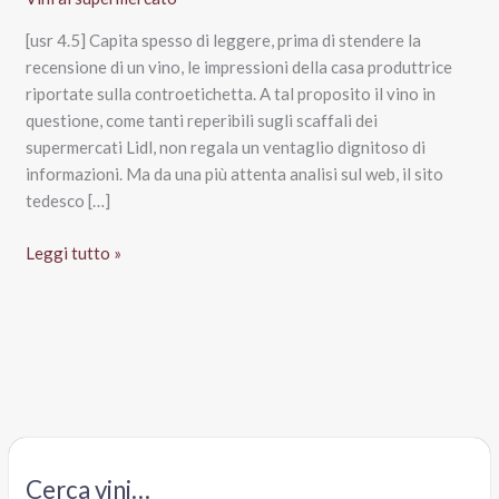
[usr 4.5] Capita spesso di leggere, prima di stendere la
recensione di un vino, le impressioni della casa produttrice
riportate sulla controetichetta. A tal proposito il vino in
questione, come tanti reperibili sugli scaffali dei
supermercati Lidl, non regala un ventaglio dignitoso di
informazioni. Ma da una più attenta analisi sul web, il sito
tedesco […]
L’Impertinente
Leggi tutto »
Crémant
de
Limoux
Aoc
Brut,
Sieur
d’Arques
Cerca vini…