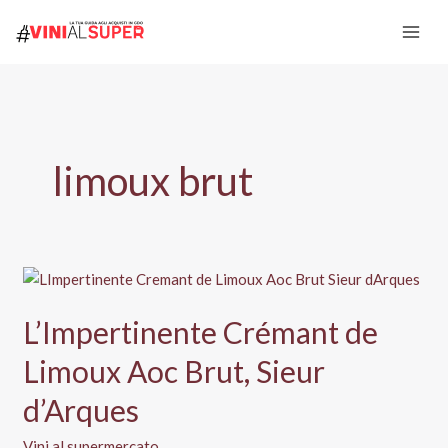
Vai
al
contenuto
limoux brut
L’Impertinente Crémant de
Limoux Aoc Brut, Sieur
d’Arques
Vini al supermercato