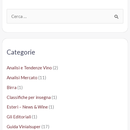
C
e
r
c
a
Categorie
:
Analisi e Tendenze Vino
(2)
Analisi Mercato
(11)
Birra
(1)
Classifiche per insegna
(1)
Esteri – News & Wine
(1)
Gli Editoriali
(1)
Guida Vinialsuper
(17)