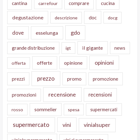
cucina
cantina
comprare
carrefour
degustazione
doc
descrizione
docg
gdo
dove
esselunga
il gigante
grande distribuzione
news
igt
opinioni
offerte
opinione
offerta
prezzo
prezzi
promo
promozione
recensione
recensioni
promozioni
sommelier
supermercati
rosso
spesa
supermercato
vini
vinialsuper
vinialsupermercato